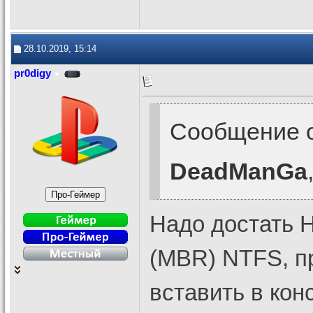
28.10.2019, 15:14
pr0digy
Сообщение 
DeadManGa
Надо достать 
(MBR) NTFS, пр
вставить в ко