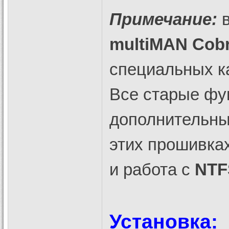
Примечание:
в
multiMAN Cob
специальных к
Все старые фун
дополнительны
этих прошивках
и работа с
NTF
Установка: