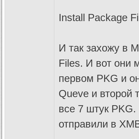
Install Package Fi
И так захожу в M
Files. И вот он
первом PKG и о
Queve и второй 
все 7 штук PKG. 
отправили в XMB 