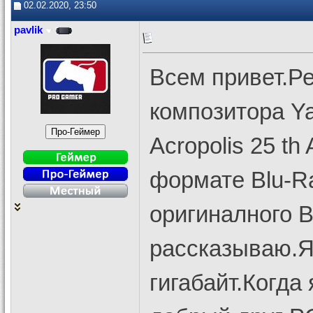
02.02.2020, 23:50
pavlik
Всем привет.Ре
композитора Ya
Acropolis 25 th
формате Blu-R
оригиналного B
рассказываю.Я 
гигабайт.Когда