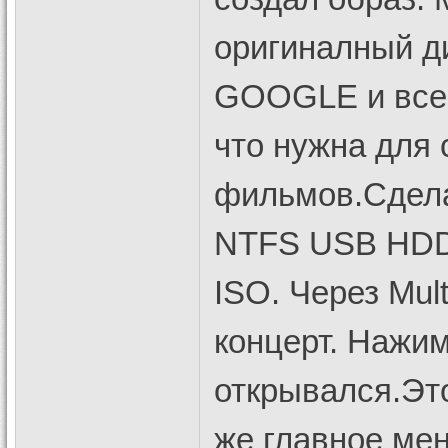
оригиналный ди
GOOGLE и все 
что нужна для 
фильмов.Сдела
NTFS USB HDD 
ISO. Через Mu
концерт. Нажи
открывался.Это
же главное ме