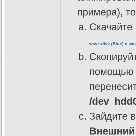
примера), то
Cкачайте 
wave.divx (Blue) и wav
Скопируй
помощью 
перенесит
/dev_hdd
Зайдите 
Внешний