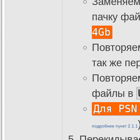
Заменяем
пачку фа
4Gb
Повторяем
так же п
Повторяем
файлы в
Для PSN
подробнее пункт 2.1.1
Перекидывае