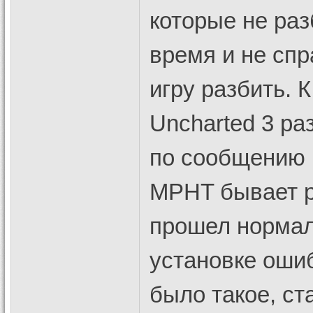
которые не ра
время и не сп
игру разбить. К
Uncharted 3 ра
по сообщению 
MPHT бывает р
прошел нормаль
установке ошиб
было такое, с