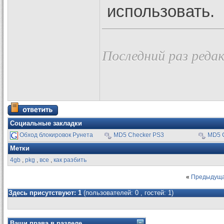
использовать.
Последний раз редак
Социальные закладки
Обход блокировок Рунета
MD5 Checker PS3
MD5 
Метки
4gb
,
pkg
,
все
,
как разбить
«
Предыдуща
Здесь присутствуют: 1
(пользователей: 0 , гостей: 1)
Ваши права в разделе