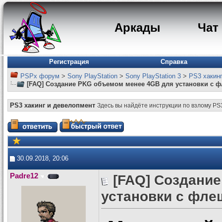
Аркады
Чат
Регистрация
Справка
PSPx форум
>
Sony PlayStation
>
Sony PlayStation 3
>
PS3 хакин
[FAQ] Создание PKG объемом менее 4GB для установки с ф
PS3 хакинг и девелопмент
Здесь вы найдёте инструкции по взлому PS
30.09.2018, 20:06
Padre12
[FAQ] Создани
установки с фле