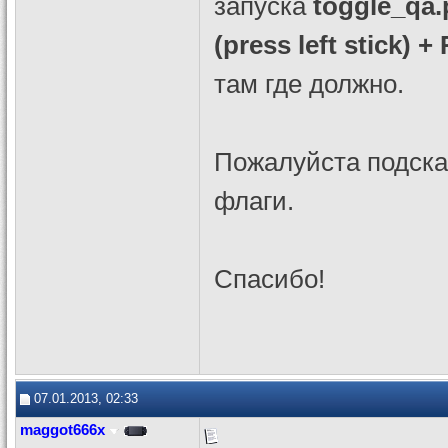
запуска
toggle_qa.
(press left stick)
там где должно.
Пожалуйста подска
флаги.
Спасибо!
07.01.2013, 02:33
maggot666x