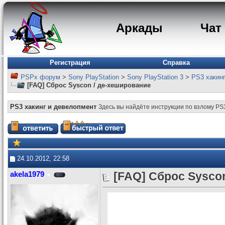
Аркады
Чат
Регистрация
Справка
PSPx форум
>
Sony PlayStation
>
Sony PlayStation 3
>
PS3 хакин
[FAQ] Сброс Syscon / де-хеширование
PS3 хакинг и девелопмент
Здесь вы найдёте инструкции по взлому PS
24.10.2012, 22:58
akela1979
[FAQ] Сброс Sysco