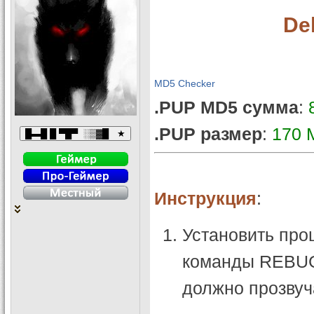
De
MD5 Checker
.PUP MD5 сумма
:
.PUP размер
:
170 
Инструкция
:
Установить про
команды REBUG
должно прозвуч