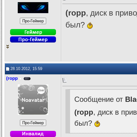
(ropp
, диск в прив
был?
28.10.2012, 15:59
(ropp
Сообщение от
Bl
(ropp
, диск в пр
был?