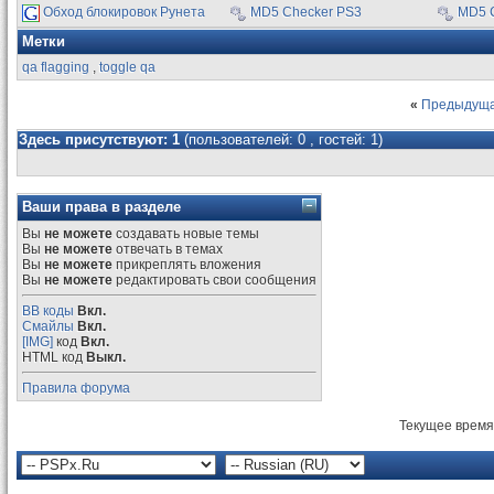
Обход блокировок Рунета
MD5 Checker PS3
MD5 
Метки
qa flagging
,
toggle qa
«
Предыдуща
Здесь присутствуют: 1
(пользователей: 0 , гостей: 1)
Ваши права в разделе
Вы
не можете
создавать новые темы
Вы
не можете
отвечать в темах
Вы
не можете
прикреплять вложения
Вы
не можете
редактировать свои сообщения
BB коды
Вкл.
Смайлы
Вкл.
[IMG]
код
Вкл.
HTML код
Выкл.
Правила форума
Текущее время