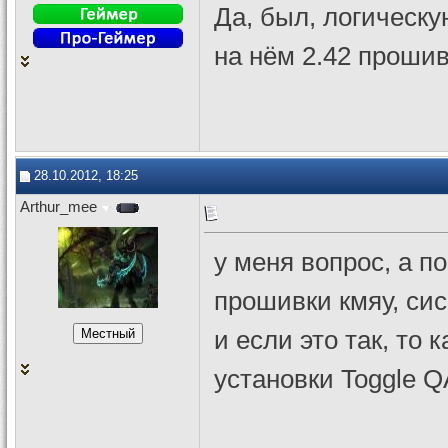
Да, был, логическу
на нём 2.42 проши
28.10.2012, 18:25
Arthur_mee
у меня вопрос, а п
прошивки кмяу, си
и если это так, то 
установки Toggle Q