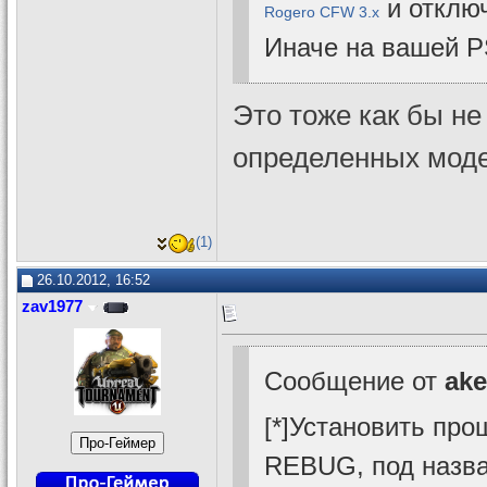
и отключ
Rogero CFW 3.x
Иначе на вашей P
Это тоже как бы не
определенных моде
(1)
26.10.2012, 16:52
zav1977
Сообщение от
ake
[*]Установить про
REBUG, под назв