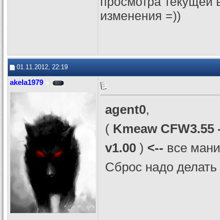
просмотра текущей 
изменения =))
01.11.2012, 22:19
akela1979
agent0
,
(
Kmeaw CFW3.55 -
v1.00
)
<--
все мани
Сброс надо делать