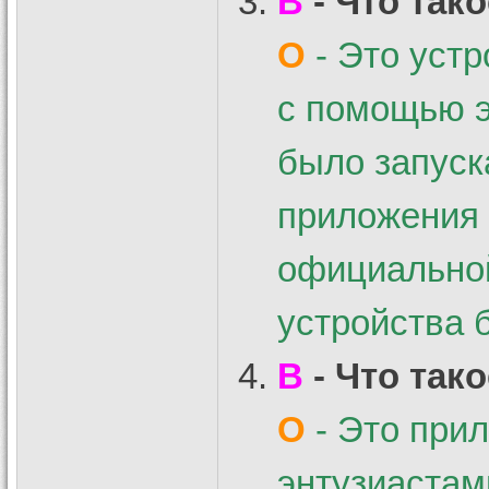
В
- Что так
О
- Это устр
с помощью э
было запуск
приложения 
официальной
устройства 
В
- Что так
О
- Это при
энтузиастам