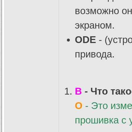
возможно он
экраном.
ODE
- (устр
привода.
В
- Что так
О
- Это изм
прошивка с 