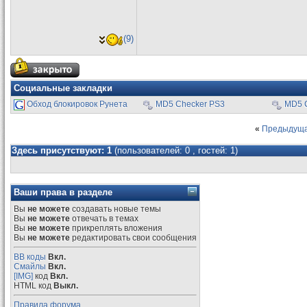
(9)
Социальные закладки
Обход блокировок Рунета
MD5 Checker PS3
MD5 
«
Предыдуща
Здесь присутствуют: 1
(пользователей: 0 , гостей: 1)
Ваши права в разделе
Вы
не можете
создавать новые темы
Вы
не можете
отвечать в темах
Вы
не можете
прикреплять вложения
Вы
не можете
редактировать свои сообщения
BB коды
Вкл.
Смайлы
Вкл.
[IMG]
код
Вкл.
HTML код
Выкл.
Правила форума