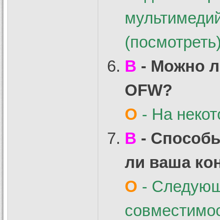
мультимедий
(посмотреть)
В
- Можно л
OFW?
О
- На неко
В
- Способы
ли ваша ко
О
- Следующ
совместимос