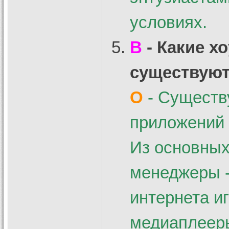
условиях.
В
- Какие х
существую
О
- Существ
приложений 
Из основных
менеджеры -
интернета и
медиаплеер