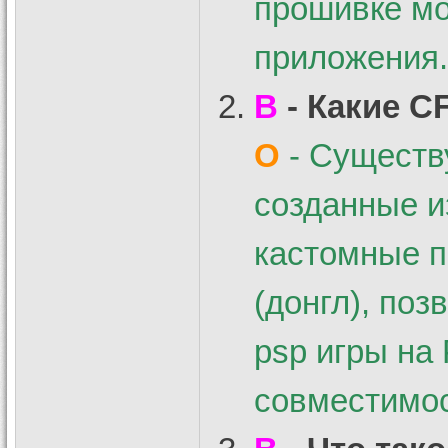
прошивке мо
приложения.
В
- Какие C
О
- Существ
созданные и
кастомные 
(донгл), поз
psp игры на 
совместимос