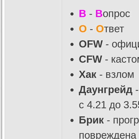
В
-
В
опрос
О
-
О
твет
OFW
- офиц
CFW
- каст
Хак
- взлом
Даунгрейд
-
с 4.21 до 3.5
Брик
- прогр
повреждена 