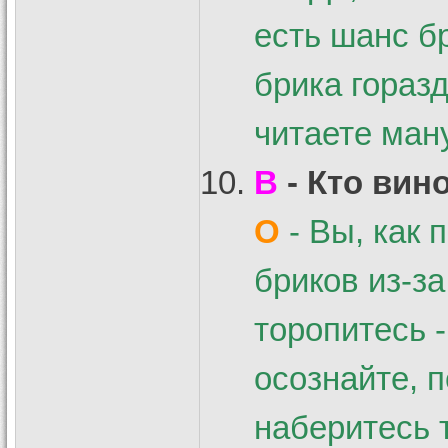
есть шанс б
брика гораз
читаете ман
В
- Кто вин
О
- Вы, как 
бриков из-з
торопитесь -
осознайте, 
наберитесь т