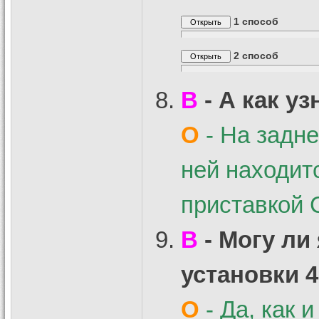
1 способ
2 способ
В
- А как у
О
- На задне
ней находит
приставкой 
В
- Могу ли
установки 
О
- Да, как 