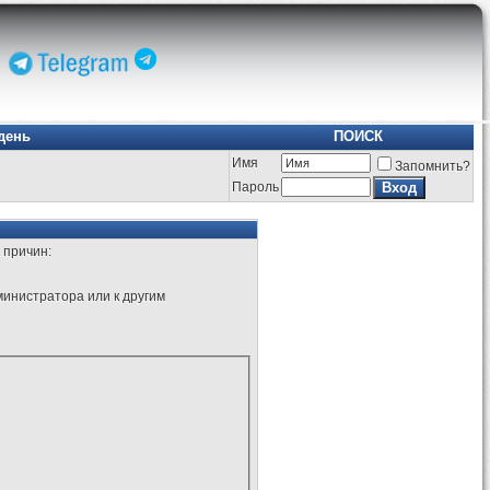
день
ПОИСК
Имя
Запомнить?
Пароль
 причин:
министратора или к другим