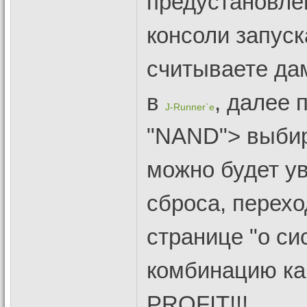
предустановлен
консоли запуск
считываете дам
в
, далее 
J-Runner`e
"NAND"> выбира
можно будет у
сброса, перех
странице "о с
комбинацию ка
PROFIT!!!