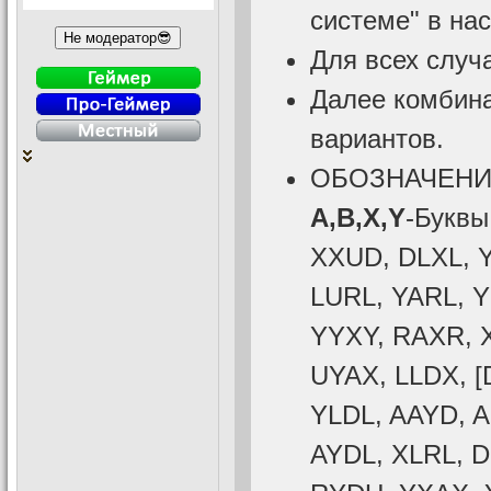
системе" в на
Для всех случ
Далее комбин
вариантов.
ОБОЗНАЧЕН
A,B,X,Y
-Буквы
XXUD, DLXL, 
LURL, YARL, 
YYXY, RAXR, 
UYAX, LLDX, [
YLDL, AAYD, 
AYDL, XLRL, 