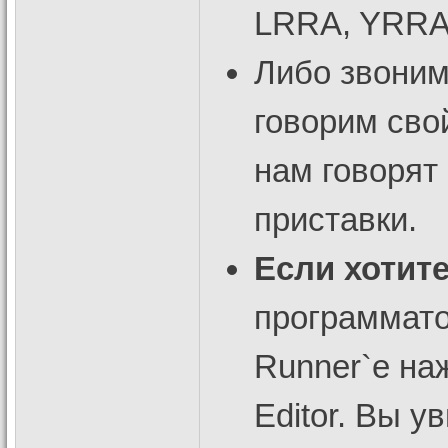
LRRA, YRR
Либо звоним
говорим сво
нам говорят
приставки.
Если хотите
программато
Runner`e на
Editor. Вы 