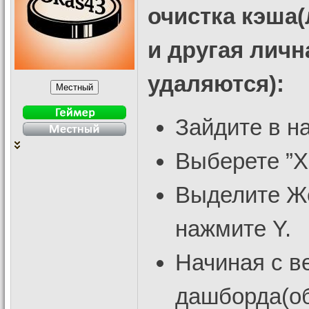
очистка кэша
и другая лич
удаляются):
Зайдите в н
Выберете ”Х
Выделите Же
нажмите Y.
Начиная с в
дашборда(об