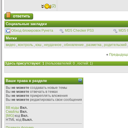
(2)
Социальные закладки
Обход блокировок Рунета
MD5 Checker PS3
MD5 
Метки
видео
,
контроль
,
кэш
,
неудачное
,
обновление
,
разметка
,
родительский
«
Предыдуща
Здесь присутствуют: 1
(пользователей: 0 , гостей: 1)
Ваши права в разделе
Вы
не можете
создавать новые темы
Вы
не можете
отвечать в темах
Вы
не можете
прикреплять вложения
Вы
не можете
редактировать свои сообщения
BB коды
Вкл.
Смайлы
Вкл.
[IMG]
код
Вкл.
HTML код
Выкл.
Правила форума