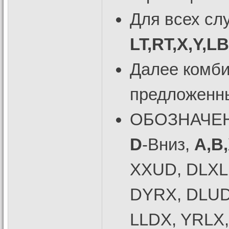
Для всех сл
LT,RT,X,Y,L
Далее комб
предложенны
ОБОЗНАЧЕ
D
-Вниз,
A,B,
XXUD, DLXL,
DYRX, DLUD
LLDX, YRLX,