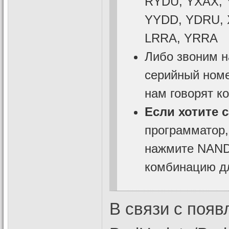
RYDU, YXAX, 
YYDD, YDRU, 
LRRA, YRRA
Либо звоним н
серийный номе
нам говорят к
Если хотите 
программатор,
нажмите NAND 
комбинацию дл
В связи с поя