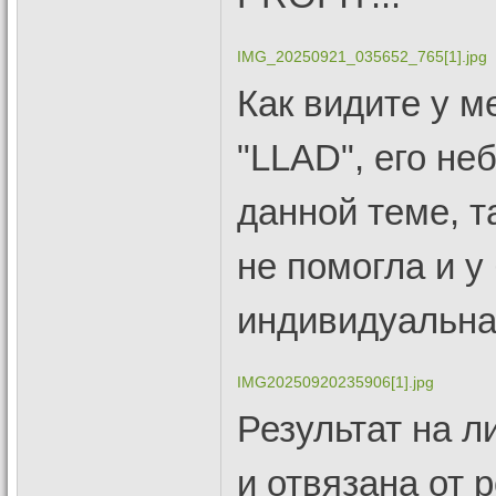
IMG_20250921_035652_765[1].jpg
Как видите у м
"LLAD", его не
данной теме, т
не помогла и у
индивидуальна
IMG20250920235906[1].jpg
Результат на л
и отвязана от 