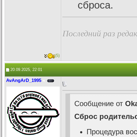
сброса.
Последний раз редак
(5)
20.09.2025, 22:01
AvAngArD_1995
Сообщение от
Ok
Сброс родительс
Процедура вос