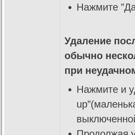
Нажмите ”Да”
Удаление пос
обычно неско
при неудачно
Нажмите и у
up”(маленьк
выключенной
Продолжая у