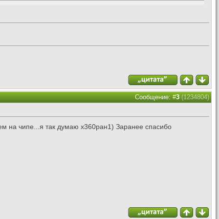
Сообщение: #
3
(1234804)
еем на чипе...я так думаю х360ран1) Заранее спасибо