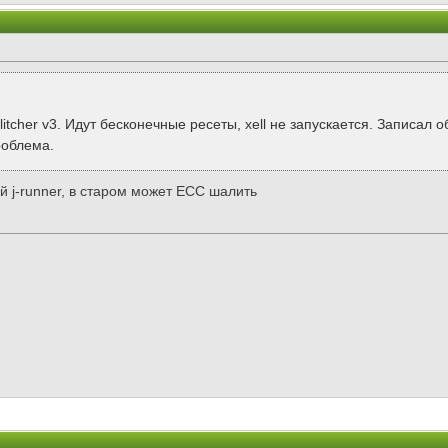
litcher v3. Идут бесконечные ресеты, xell не запускается. Записал
роблема.
ый j-runner, в старом может ECC шалить