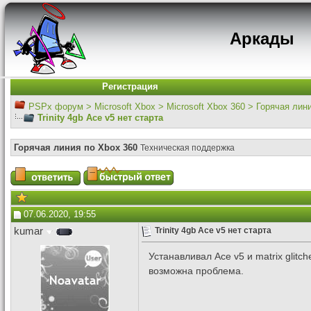
Аркады
Регистрация
PSPx форум
>
Microsoft Xbox
>
Microsoft Xbox 360
>
Горячая лин
Trinity 4gb Ace v5 нет старта
Горячая линия по Xbox 360
Техническая поддержка
07.06.2020, 19:55
kumar
Trinity 4gb Ace v5 нет старта
Устанавливал Ace v5 и matrix glitc
возможна проблема.