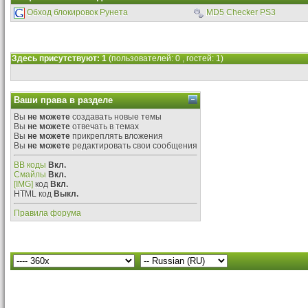
Обход блокировок Рунета
MD5 Checker PS3
Здесь присутствуют: 1
(пользователей: 0 , гостей: 1)
Ваши права в разделе
Вы
не можете
создавать новые темы
Вы
не можете
отвечать в темах
Вы
не можете
прикреплять вложения
Вы
не можете
редактировать свои сообщения
BB коды
Вкл.
Смайлы
Вкл.
[IMG]
код
Вкл.
HTML код
Выкл.
Правила форума