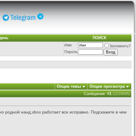
день
ПОИСК
Имя
Запомнить?
Пароль
Опции темы
Опции просмотра
Сообщение: #
1
(1215695)
атно родной нанд,xbox работает все исправно. Подскажите в чем