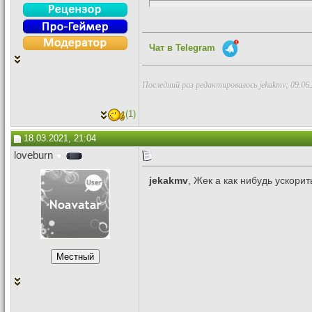
Чат в Telegram
Последний раз редактировалось jekakmv; 09.06
(1)
18.03.2021, 21:04
loveburn
jekakmv
, Жек а как нибудь ускори