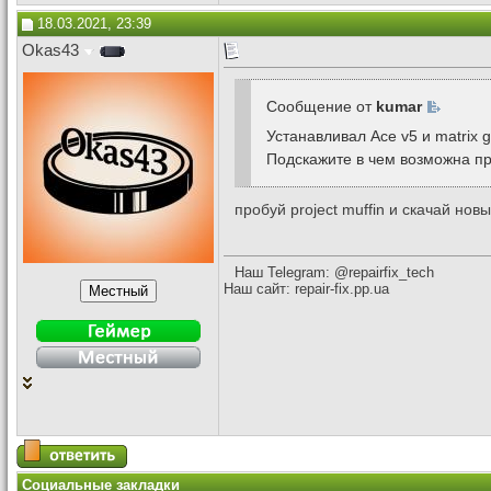
18.03.2021, 23:39
Okas43
Сообщение от
kumar
Устанавливал Ace v5 и matrix g
Подскажите в чем возможна п
пробуй project muffin и скачай нов
Наш Telegram: @repairfix_tech
Наш сайт: repair-fix.pp.ua
Социальные закладки