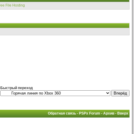
ree File Hosting
Быстрый переход
Обратная связь
-
PSPx Forum
-
Архив
-
Вверх