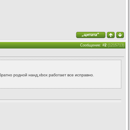
Сообщение: #
2
(1215713)
 обратно родной нанд,xbox работает все исправно.