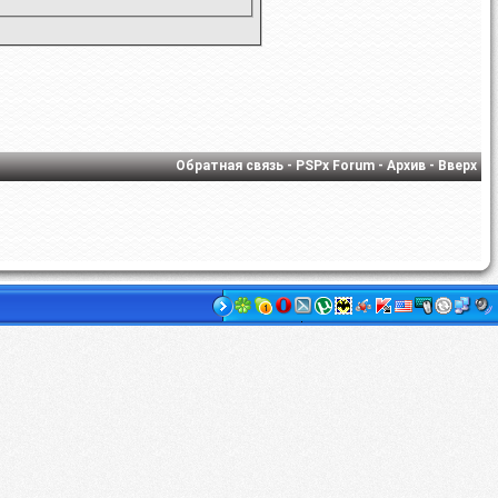
Обратная связь
-
PSPx Forum
-
Архив
-
Вверх