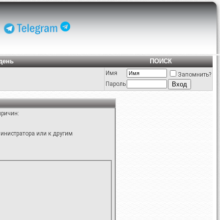
день
ПОИСК
Имя
Запомнить?
Пароль
причин:
инистратора или к другим