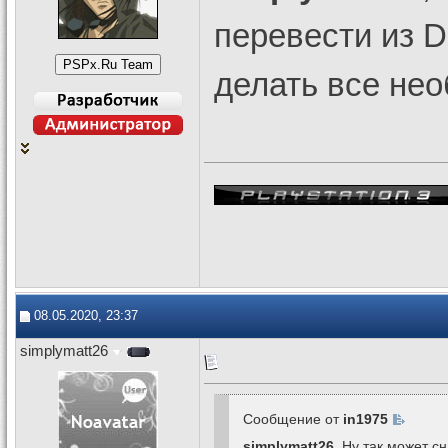
перевести из D
делать все не
08.05.2020, 23:37
simplymatt26
Сообщение от
in1975
simplymatt26
, Ну так может с