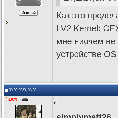
Как это продел
LV2 Kernel: CEX
мне ниочем не 
устройстве OS
09.05.2020, 06:33
in1975
simplymatt26
,