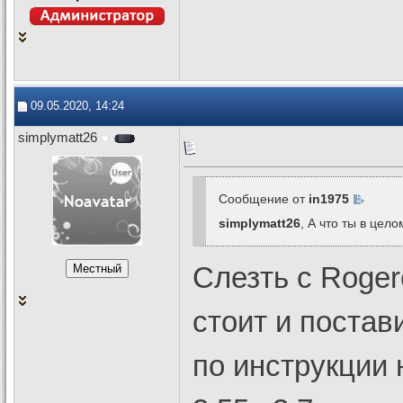
09.05.2020, 14:24
simplymatt26
Сообщение от
in1975
simplymatt26
, А что ты в цел
Слезть с Roger
стоит и поста
по инструкции 