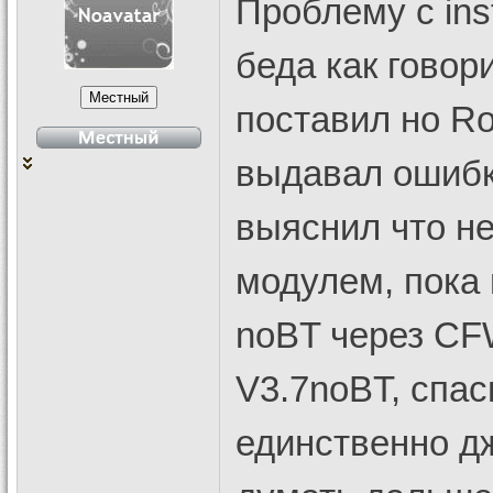
Проблему с inst
беда как говор
поставил но Ro
выдавал ошибку
выяснил что не
модулем, пока
noBT через CF
V3.7noBT, спас
единственно дж