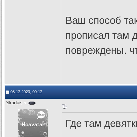
Ваш способ так
прописал там д
повреждены. чт
08.12.2020, 09:12
Skarfais
Где там девят