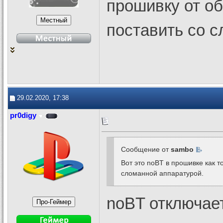
прошивку от об
поставить со с
29.02.2020, 17:38
pr0digy
Сообщение от
sambo
Вот это noBT в прошивке как т
сломанной аппаратурой.
noBT отключает