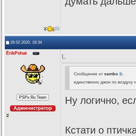
думать дальше
(1)
28.02.2020, 19:34
ErikPshat
Сообщение от
sambo
единственно джои по воздуху 
Ну логично, ес
Кстати о птичк