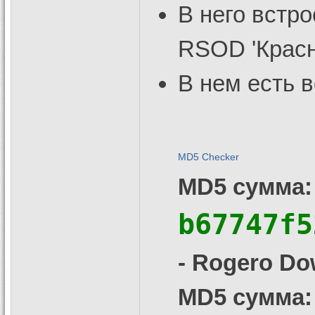
В него встр
RSOD 'Красн
В нем есть в
MD5 Checker
MD5 сумма:
b67747f5
- Rogero D
MD5 сумма: