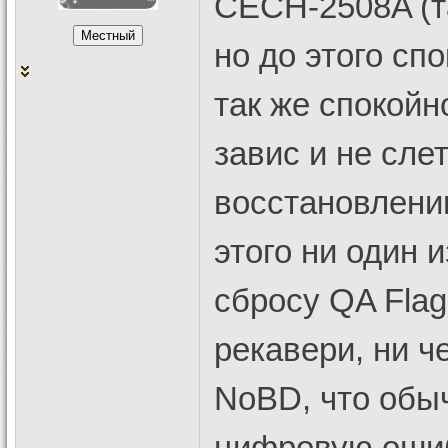
CECH-2508A (т
но до этого спо
так же спокойн
завис и не сле
восстановлении
этого ни один 
сбросу QA Flag
рекавери, ни ч
NoBD, что обы
цифровую ошибк