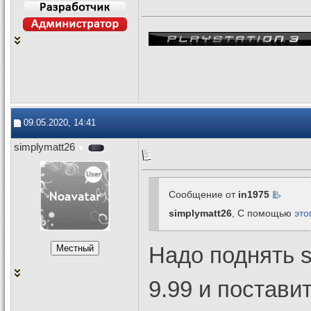
09.05.2020, 14:41
simplymatt26
Сообщение от
in1975
simplymatt26
, C помощью
это
Надо поднять 
9.99 и постави