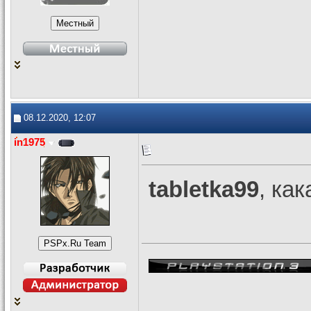
08.12.2020, 12:07
in1975
tabletka99
, ка