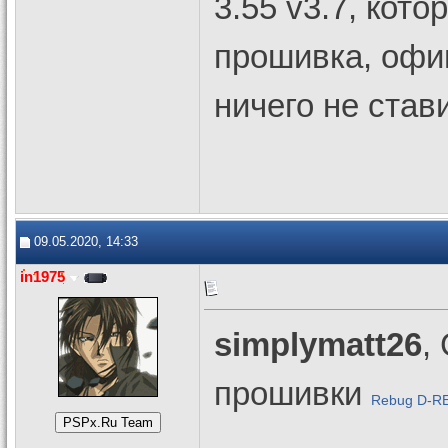
3.55 v3.7, кото
прошивка, офиц
ничего не став
09.05.2020, 14:33
in1975
simplymatt26
,
прошивки
Rebug D-R