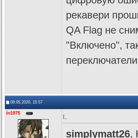
рекавери проши
QA Flag не сни
"Включено", та
переключатели 
08.05.2020, 15:57
in1975
simplymatt26
,