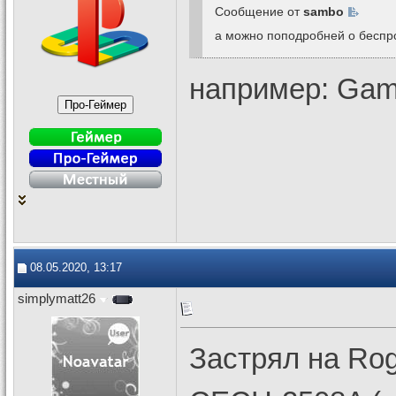
Сообщение от
sambo
а можно поподробней о беспр
например: Ga
08.05.2020, 13:17
simplymatt26
Застрял на Rog