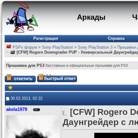
Аркады
Ч
Регистрация
Справка
PSPx форум
>
Sony PlayStation
>
Sony PlayStation 3
>
Прошивки 
[CFW] Rogero Downgrader PUP - Универсальный Даунгрейдер
Прошивки для PS3
Кастомные и официальные прошивки для PS3
30.03.2013, 02:22
akela1979
[CFW] Rogero D
Даунгрейдер с л