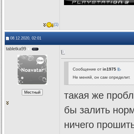
(1)
08.12.2020, 02:01
tabletka99
Сообщение от
in1975
Не меняй, он сам определит.
такая же проб
бы залить норм
ничего прошить