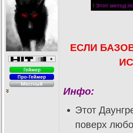
! Этот метод п
ЕСЛИ БАЗОВ
ИС
Инфо:
Этот Даунгр
поверх любой