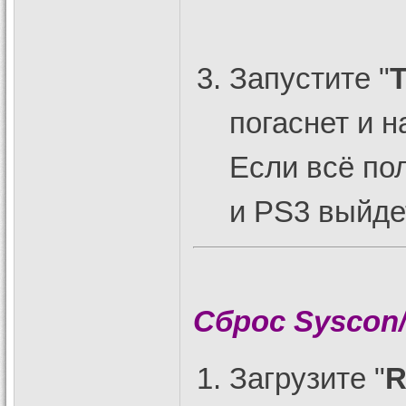
Запустите "
погаснет и 
Если всё по
и PS3 выйде
Сброс Syscon
Загрузите "
R