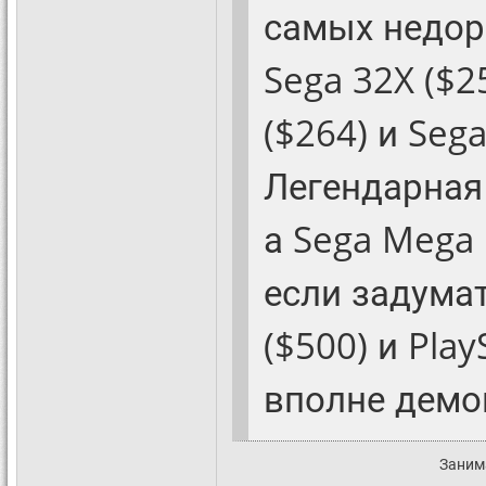
самых недор
Sega 32X ($2
($264) и Seg
Легендарная 
а Sega Mega 
если задумат
($500) и Play
вполне демо
Заним