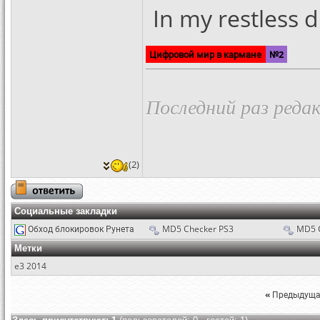
In my restless d
Цифровой мир в кармане
№2
Последний раз редак
(2)
Социальные закладки
Обход блокировок Рунета
MD5 Checker PS3
MD5 
Метки
e3 2014
«
Предыдуща