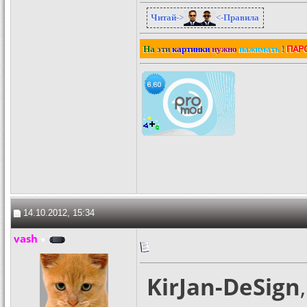
Читай
->
<-
Правила
ПАР
На
эти
картинки
нужно
нажимать
!
14.10.2012, 15:34
vash
KirJan-DeSign