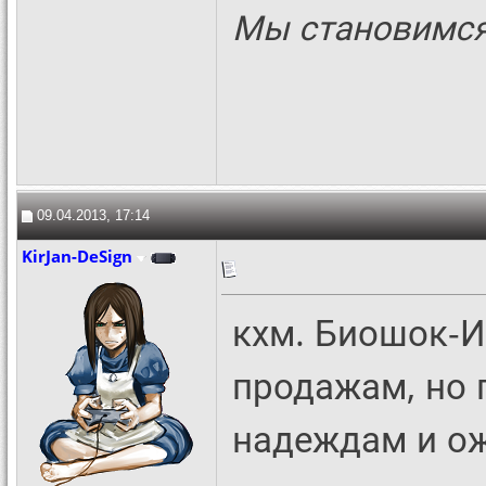
Мы становимся 
09.04.2013, 17:14
KirJan-DeSign
кхм. Биошок-И
продажам, но 
надеждам и ож