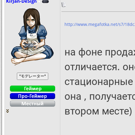
KirJan-DeSign
http://www.megafotka.net/s7/18dc
на фоне прод
отличается. о
стационарные 
она , получает
втором месте) 