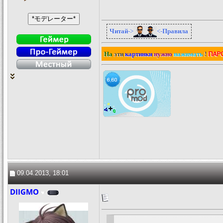
Читай
->
<-
Правила
ПАР
На
эти
картинки
нужно
нажимать
!
09.04.2013, 18:01
DIIGMO