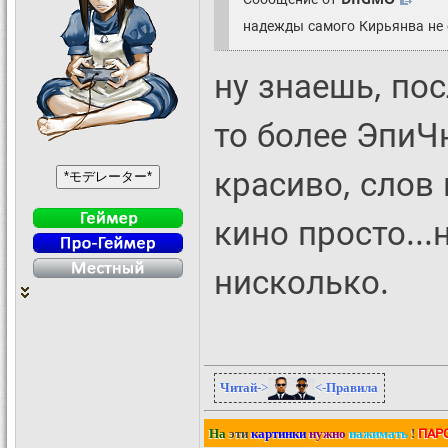
надежды самого Кирьянва не
ну знаешь, пос
то более ЭпиЧ
красиво, слов 
кино просто...
нисколько.
Читай
->
<-
Правила
ПАР
На
эти
картинки
нужно
нажимать
!