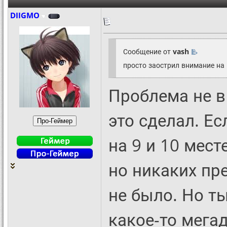
DIIGMO
Сообщение от
vash
просто заострил внимание на 
Проблема не в 
это сделал. Ес
на 9 и 10 мест
но никаких пр
не было. Но т
какое-то мега