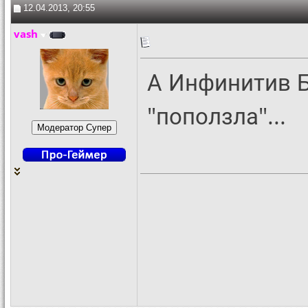
12.04.2013, 20:55
vash
А Инфинитив 
"поползла"...