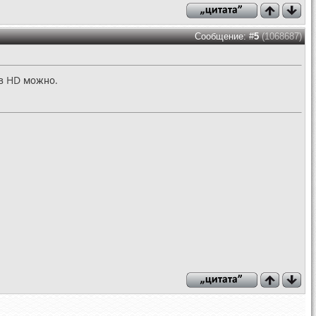
Сообщение: #
5
(1068687)
 в HD можно.