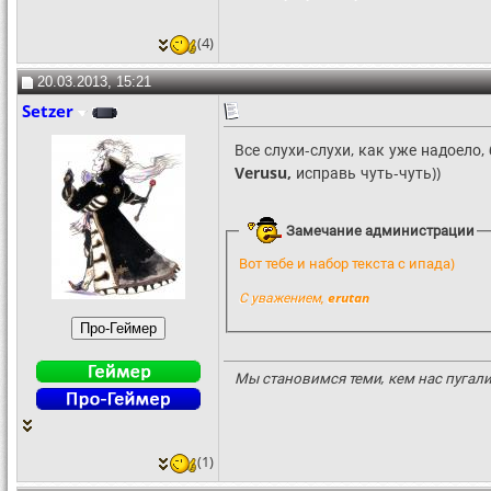
(4)
20.03.2013, 15:21
Setzer
Все слухи-слухи, как уже надоело,
Verusu,
исправь чуть-чуть))
Замечание администрации
Вот тебе и набор текста с ипада)
С уважением,
erutan
Мы становимся теми, кем нас пугали 
(1)