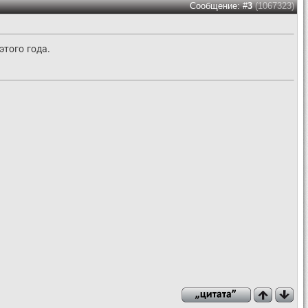
Сообщение: #
3
(1067323)
этого года.