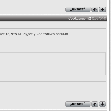
Сообщение: #
2
(1067044)
чет то, что KH будет у нас только осенью.