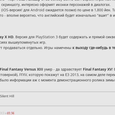
 скриншоту, интересно оформят иконки персонажей в диалогах.
а (iOS-версия! для Android ожидается позже) по цене в 1,800 йен. 
го - вполне вероятно, что английский будет изначально "вшит" в и
asy X HD
. Версия для PlayStation 3 будет содержать и прямой сикв
рсиях вышеупомянутых игр.
удут продаваться отдельно. Игры намечены
к выходу где-нибудь в т
Final Fantasy Versus XIII
умер - да здравствует
Final Fantasy XV
!
товерной), FFXV, которую покажут на Е3 2013, на самом деле пер
не было информации аж с момента демонстрационного ролика зимы 
ilent Hill
013 в
03:56
.