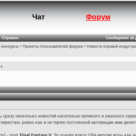
Чат
Форум
Справка
Сообщения за 
 конкурсы
>
Проекты пользователей форума
>
Новости игровой индустри
та
ь сразу несколько новостей касательно великого и ужасного сериа
 перестаю, равно как и не теряю постоянной мотивации ими делит
id - порт
Final Fantasy V
. За основу взята GBA-версия игры как 