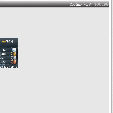
Сообщение: #
4
(1067326)