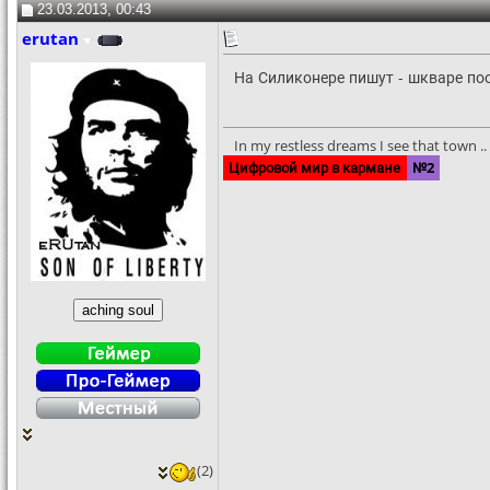
23.03.2013, 00:43
erutan
На Силиконере пишут - шкваре поо
In my restless dreams I see that town .. S
Цифровой мир в кармане
№2
(2)