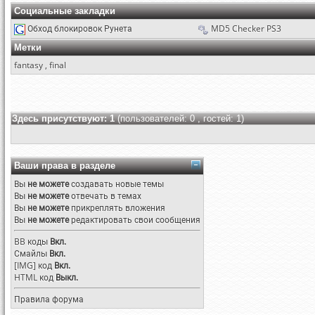
Социальные закладки
Обход блокировок Рунета
MD5 Checker PS3
Метки
fantasy
,
final
Здесь присутствуют: 1
(пользователей: 0 , гостей: 1)
Ваши права в разделе
Вы
не можете
создавать новые темы
Вы
не можете
отвечать в темах
Вы
не можете
прикреплять вложения
Вы
не можете
редактировать свои сообщения
BB коды
Вкл.
Смайлы
Вкл.
[IMG]
код
Вкл.
HTML код
Выкл.
Правила форума