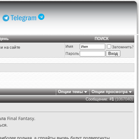
день
ПОИСК
Имя
и на сайте
Запомнить?
Пароль
Опции темы
Опции просмотра
Сообщение: #
1
(1067040)
ла Final Fantasy.
ься.
наиболее полная, а спрайты вновь будут подвергнуты