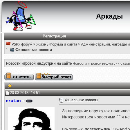
Аркады
Регистрация
PSPx форум
>
Жизнь Форума и сайта
>
Администрация, награды и
Финальные новости
Новости игровой индустрии на сайте
Новости игровой индустрии с сай
20.03.2013, 14:51
erutan
Финальные новости
За последние пару суток появилос
Интересоваться новостями FF я не
Во-первых, подтвержден iOS/Andro