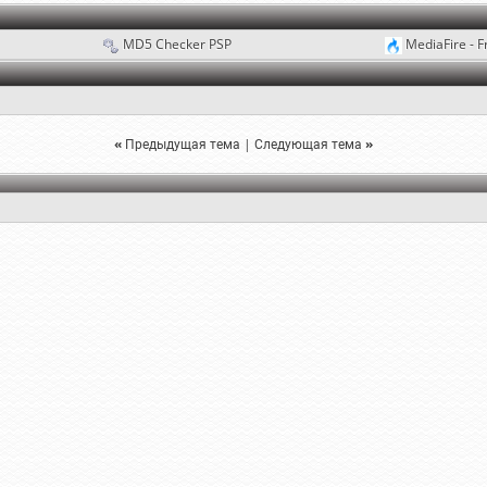
MD5 Checker PSP
MediaFire - F
«
Предыдущая тема
|
Следующая тема
»