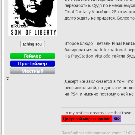
переработке. Судя по имеющемуся
Final Fantasy V выйдет 28-го март
долго ждать не придется. Более то
Второе блюдо - детали
Final Fant
базироваться на International-ве
На PlayStation Vita оба тайтла б
Десерт же заключается в том, что
неофициальной, но достаточно дос
на PS4, и именно поэтому о ней 
In my restless dreams I see that town .. S
Цифровой мир в кармане
№2
Последний раз редактировалось erutan; 21.03.2