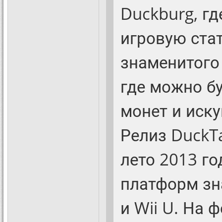
Duckburg, гд
игровую стат
знаменитого
где можно бу
монет и иску
Релиз DuckT
лето 2013 го
платформ зна
и Wii U. На 