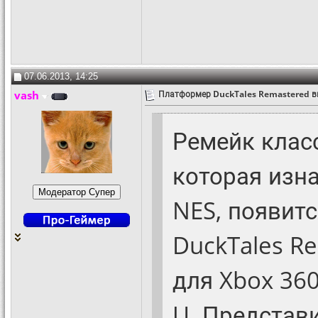
07.06.2013, 14:25
vash
Платформер DuckTales Remastered в
Ремейк клас
которая изн
NES, появит
DuckTales R
для Xbox 360,
U. Представ