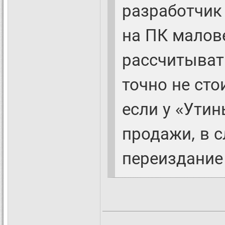
разработчик
на ПК малове
рассчитывать
точно не сто
если у «Утин
продажи, в 
переиздание 