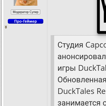
Студия Capc
анонсировал
игры DuckTal
Обновленная
DuckTales Re
занимается 