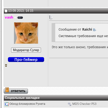
13.09.2013, 14:15
vash
Сообщение от
Raichi
Системные требования еще н
Это же только анонс, требования 
Социальные закладки
Обход блокировок Рунета
MD5 Checker PS3