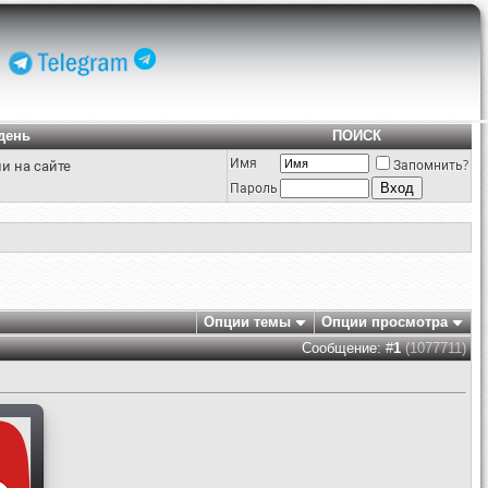
день
ПОИСК
Имя
и на сайте
Запомнить?
Пароль
Опции темы
Опции просмотра
Сообщение: #
1
(1077711)