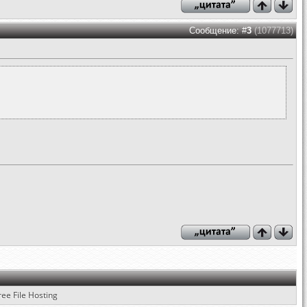
Сообщение: #
3
(1077713)
ree File Hosting