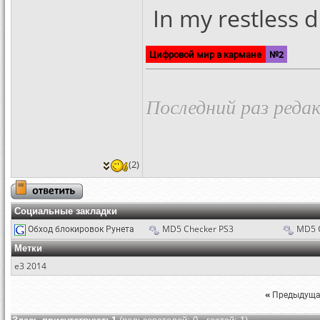
In my restless d
Цифровой мир в кармане
№2
Последний раз редак
(2)
Социальные закладки
Обход блокировок Рунета
MD5 Checker PS3
MD5 
Метки
e3 2014
«
Предыдуща