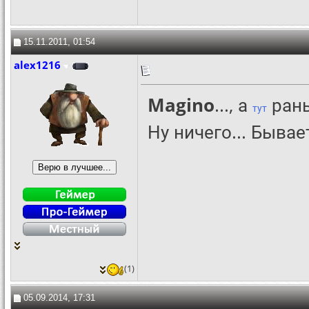
15.11.2011, 01:54
alex1216
Magino
..., а
рань
тут
Ну ничего... Бывае
(1)
05.09.2014, 17:31