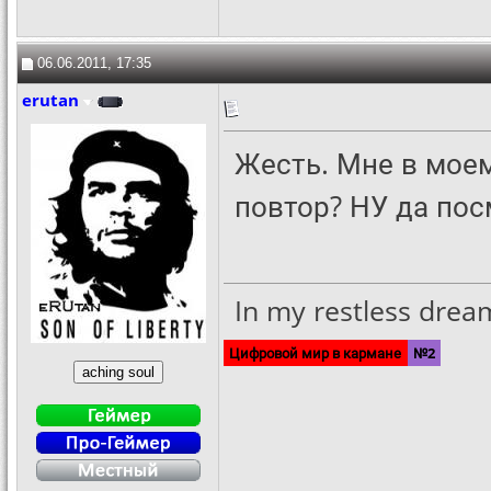
06.06.2011, 17:35
erutan
Жесть. Мне в моем 
повтор? НУ да пос
In my restless dreams
Цифровой мир в кармане
№2