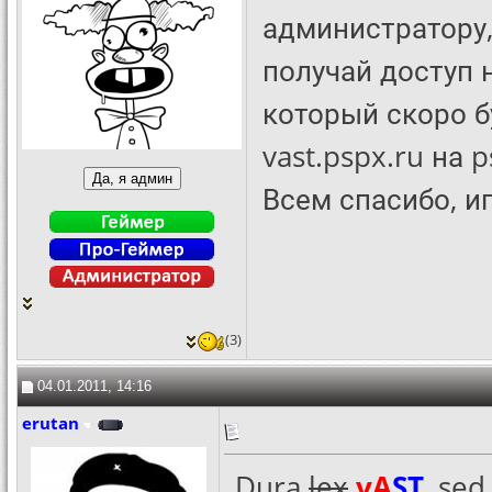
администратору,
получай доступ 
который скоро б
vast.pspx.ru на p
Всем спасибо, и
(3)
04.01.2011, 14:16
erutan
Dura
lex
vA
ST
, se