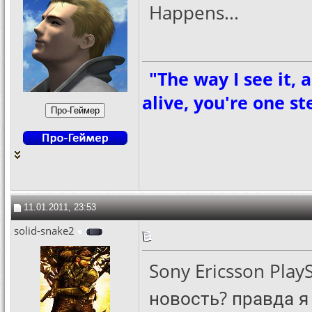
Happens...
"The way I see it, 
alive, you're one s
11.01.2011, 23:53
solid-snake2
Sony Ericsson Play
новость? правда я 