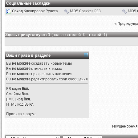
Социальные закладки
Обход блокировок Рунета
MD5 Checker PS3
MD5 
«
Предыдуща
Здесь присутствуют: 1
(пользователей: 0 , гостей: 1)
Ваши права в разделе
Вы
не можете
создавать новые темы
Вы
не можете
отвечать в темах
Вы
не можете
прикреплять вложения
Вы
не можете
редактировать свои сообщения
BB коды
Вкл.
Смайлы
Вкл.
[IMG]
код
Вкл.
HTML код
Выкл.
Правила форума
Текущее время