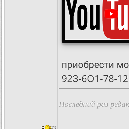
приобрести м
92З-6O1-78-12
Последний раз редак
(1)