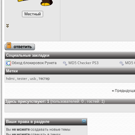
Социальные закладки
Обход блокировок Рунета
MD5 Checker PS3
MD5 
Метки
hdmi
,
tester
,
usb
,
тестер
«
Предыдуща
Здесь присутствуют: 1
(пользователей: 0 , гостей: 1)
Ваши права в разделе
Вы
не можете
создавать новые темы
Вы
не можете
отвечать в темах