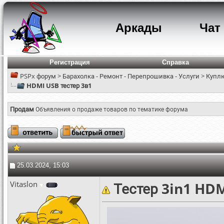
Аркады
Чат
Регистрация
Справка
PSPx форум
>
Барахолка - Ремонт - Перепрошивка - Услуги
>
Куплю
HDMI USB тестер 3в1
Продам
Объявления о продаже товаров по тематике форума
25.03.2024, 15:03
Vitaslon
Тестер 3in1 HD