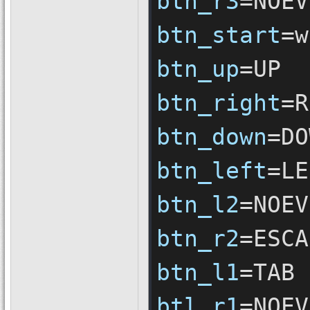
btn_r3
btn_start
btn_up
btn_right
btn_down
btn_left
btn_l2
btn_r2
btn_l1
btl_r1