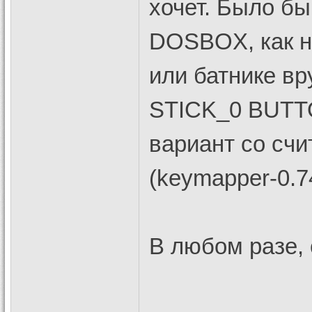
хочет. Было б
DOSBOX, как на
или батнике в
STICK_0 BUTTO
вариант со сч
(keymapper-0.7
В любом разе,