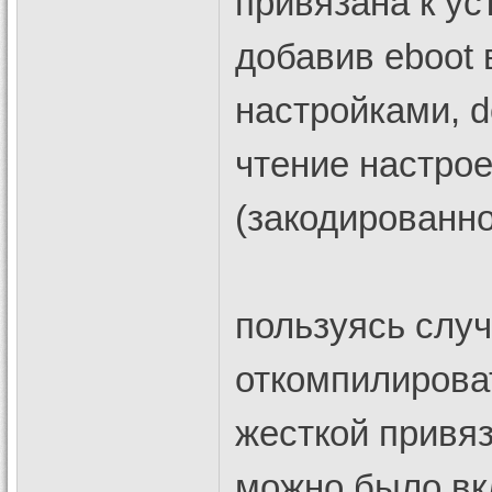
привязана к ус
добавив eboot 
настройками, d
чтение настрое
(закодированно
пользуясь слу
откомпилирова
жесткой привяз
можно было вкл