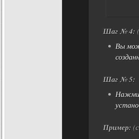
Шаг № 4:
(
Вы мож
создан
Шаг № 5:
Нажми
устано
Пример:
(с