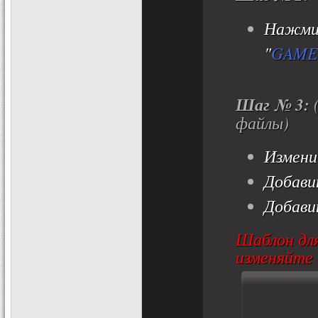
Нажмит
"
GAME
Шаг № 3:
файлы)
Измен
Добави
Добави
Шаблон дл
изменяйте