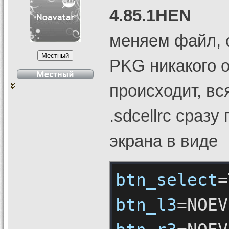
4.85.1HEN
меняем файл, 
PKG никакого 
происходит, вс
.sdcellrc сраз
экрана в виде
btn_select
btn_l3