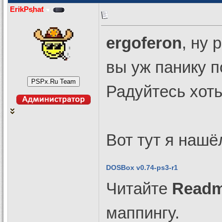
ErikPshat
ergoferon
, ну 
вы уж панику 
Радуйтесь хот
Вот тут я нашё
DOSBox v0.74-ps3-r1
Читайте
Readm
маппингу.