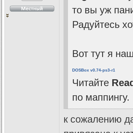
то вы уж пан
Радуйтесь х
Вот тут я на
DOSBox v0.74-ps3-r1
Читайте
Read
по маппингу.
к сожалению да