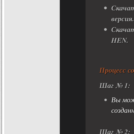
Скача
версия
Скача
HEN.
Процесс с
Шаг № 1:
Вы мож
созданн
Шаг № 2: