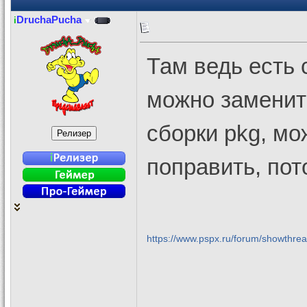
DruchaPucha
i
Там ведь есть c
можно заменит
сборки pkg, мо
поправить, пот
https://www.pspx.ru/forum/showthr