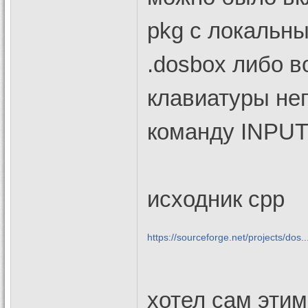
pkg с локальн
.dosbox либо 
клавиатуры не
команду INPU
исходник cpp
https://sourceforge.net/projects/dos.
хотел сам этим