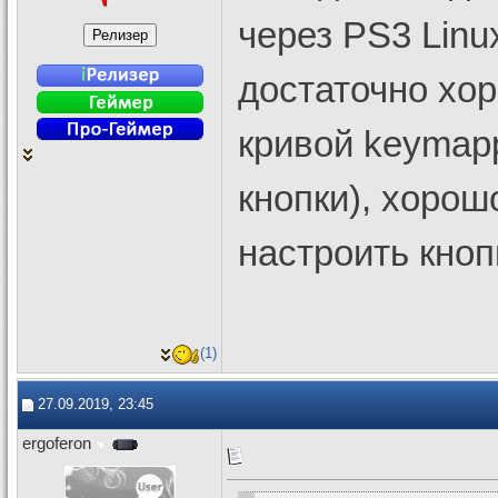
через PS3 Lin
достаточно хо
кривой keymapp
кнопки), хоро
настроить кноп
(1)
27.09.2019, 23:45
ergoferon