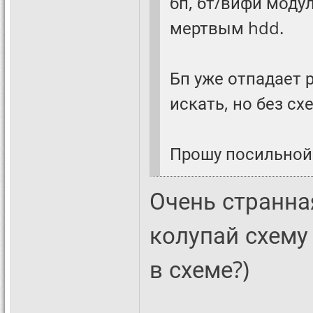
бп, бт/вифи моду
мертвым hdd.
Бп уже отпадает 
искать, но без с
Прошу посильной
Очень странна
колупай схему
в схеме?)