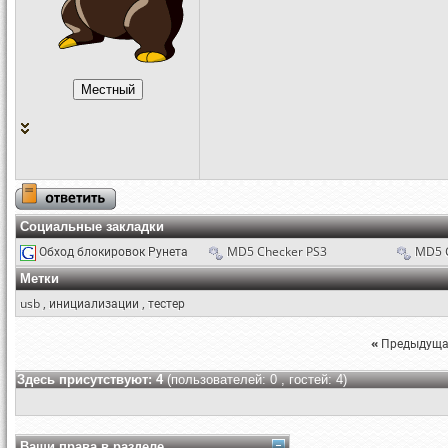
Социальные закладки
Обход блокировок Рунета
MD5 Checker PS3
MD5 
Метки
usb
,
инициализации
,
тестер
«
Предыдуща
Здесь присутствуют: 4
(пользователей: 0 , гостей: 4)
Ваши права в разделе