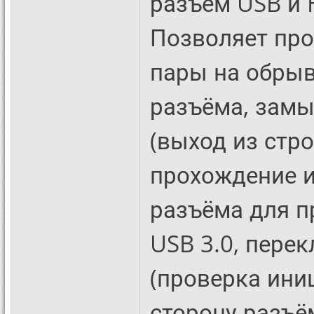
разъём USB и 
Позволяет пр
пары на обрыв
разъёма, замы
(выход из стро
прохождение и
разъёма для п
USB 3.0, пере
(проверка ини
сторону разъё