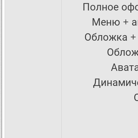
Полное офо
Меню + ав
Обложка + 
Обложк
Авата
Динамиче