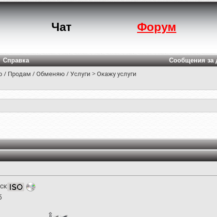
Чат
Форум
Справка
Сообщения за 
 / Продам / Обменяю / Услуги
>
Окажу услуги
ск
б