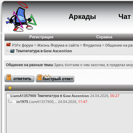
Аркады
Чат
Регистрация
Справка
PSPx форум
>
Жизнь Форума и сайта
>
Флудилка
>
Общение на ра
Темпепатура в Gow Ascention
Общение на разные темы
Здесь болтаем о чем захотим, в пределах мор
LiamA1357900
Темпепатура в Gow Ascention
24.04.2026,
00:27
in1975
LiamA1357900,...
24.04.2026,
11:47