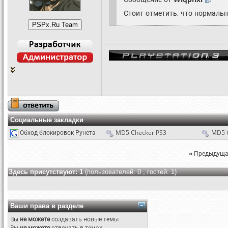
Стоит отметить, что нормаль
Социальные закладки
Обход блокировок Рунета
MD5 Checker PS3
MD5 
«
Предыдуща
Здесь присутствуют: 1
(пользователей: 0 , гостей: 1)
Ваши права в разделе
Вы
не можете
создавать новые темы
Вы
не можете
отвечать в темах