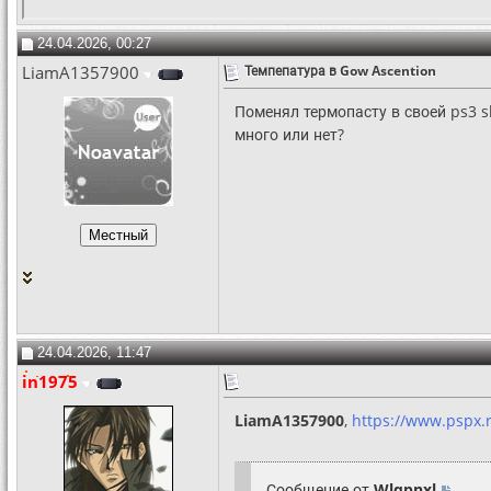
24.04.2026, 00:27
LiamA1357900
Темпепатура в Gow Ascention
Поменял термопасту в своей ps3 sl
много или нет?
24.04.2026, 11:47
in1975
LiamA1357900
,
https://www.pspx.
Сообщение от
Wlqpnxl