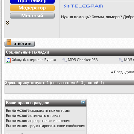
Я в
Telegram
Нужна помощь? Схемы, замеры? Добро
Социальные закладки
Обход блокировок Рунета
MD5 Checker PS3
MD5 
«
Предыдуща
Здесь присутствуют: 1
(пользователей: 0 , гостей: 1)
Ваши права в разделе
Вы
не можете
создавать новые темы
Вы
не можете
отвечать в темах
Вы
не можете
прикреплять вложения
Вы
не можете
редактировать свои сообщения