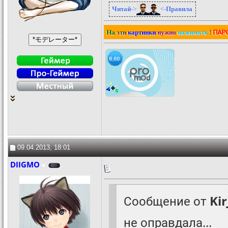
Читай
->
<-
Правила
ПАР
На
эти
картинки
нужно
нажимать
!
09.04.2013, 18:01
DIIGMO
Сообщение от
Ki
не оправдала...