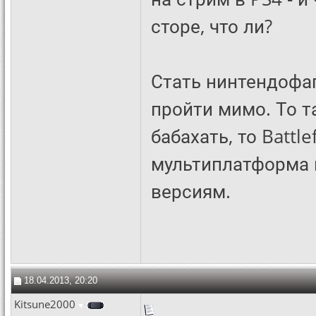
сторе, что ли?
Стать нинтендофа
пройти мимо. То т
бабахать, то Battl
мультиплатформа 
версиям.
18.04.2013, 20:20
Kitsune2000