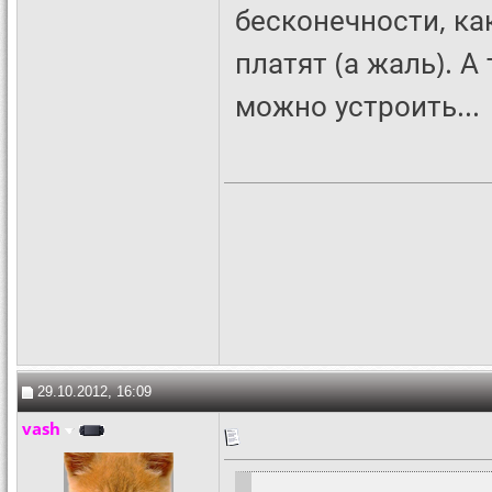
бесконечности, как
платят (а жаль). А
можно устроить...
29.10.2012, 16:09
vash