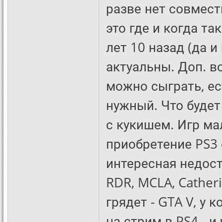
разве нет совмест
это где и когда та
лет 10 назад (да и
актуальны. Доп. в
можно сыграть, ес
нужный. Что будет
с кукишем. Игр мал
приобретение PS3
интересная недос
RDR, MCLA, Catheri
грядет - GTA V, у 
на стрим в PS4 - и