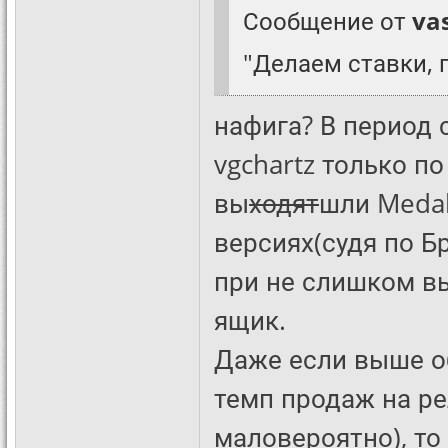
Сообщение от
va
"Делаем ставки, г
нафига? В период с
vgchartz только п
вы
ходят
шли Medal 
версиях(судя по Б
при не слишком вы
ящик.
Даже если выше о
темп продаж на ре
маловероятно), то