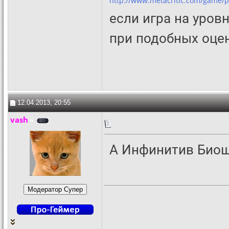
http://www.metacritic.com/game/p
если игра на уровн
при подобных оцен
12.04.2013, 20:55
vash
А Инфинитив Биошо