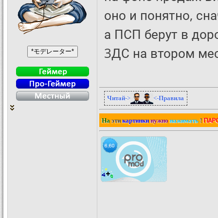
оно и понятно, сн
а ПСП берут в доро
3ДС на втором мест
Читай
->
<-
Правила
ПАР
На
эти
картинки
нужно
нажимать
!