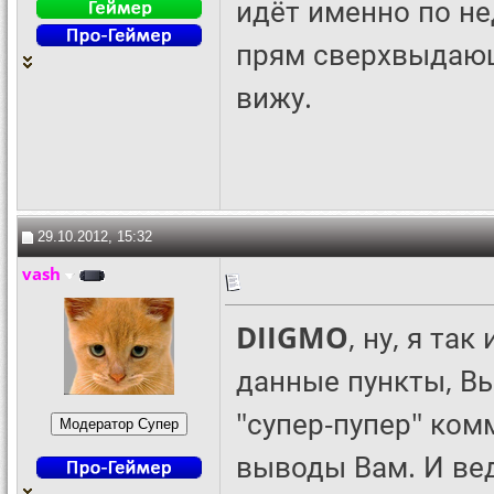
идёт именно по не
прям сверхвыдающе
вижу.
29.10.2012, 15:32
vash
DIIGMO
, ну, я та
данные пункты, Вы 
"супер-пупер" ком
выводы Вам. И вед