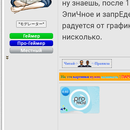
ну знаешь, после 1
ЭпиЧное и запрЕде
радуется от график
нисколько.
Читай
->
<-
Правила
ПАР
На
эти
картинки
нужно
нажимать
!