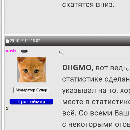
скатятся вниз.
29.10.2012, 16:07
vash
DIIGMO
, вот ведь
статистике сделан
указывал на то, хо
месте в статистик
всё. Со всеми Ва
с некоторыми ого