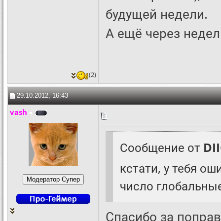
будущей недели.
А ещё через недел
(2)
29.10.2012, 16:43
vash
Сообщение от
DI
кстати, у тебя ош
число глобальны
Спасибо за поправ