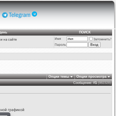
день
ПОИСК
Имя
и на сайте
Запомнить?
Пароль
Опции темы
Опции просмотра
Сообщение: #
1
(982328)
чной графикой