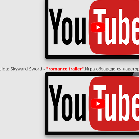
elda: Skyward Sword -
"romance trailer"
.Игра обзаведется лавстор