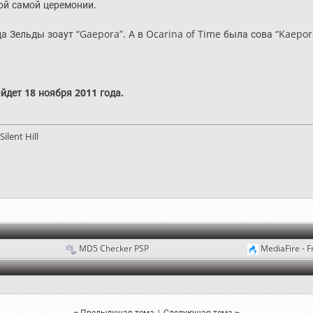
той самой церемонии.
тца Зельды зоаут “Gaepora”. А в Ocarina of Time была сова “Kaepo
йдет 18 ноября 2011 года.
ilent Hill
MD5 Checker PSP
MediaFire - F
«
Предыдущая тема
|
Следующая тема
»