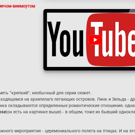
 мечом-виимоутом
иметь "крепкий", необычный для серии сюжет.
аходящемся на архипелаге летающих островов. Линк и Зельда - дру
инка складываются определенные романтические отношения, однако
ose
(он есть на картинке выше) - в общем, тоже их бывший однокл
жного мероприятия - церемониального полета на птицах. И на это