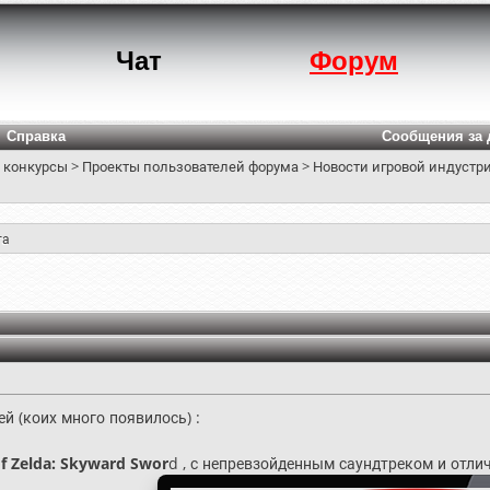
Чат
Форум
Справка
Сообщения за 
 конкурсы
>
Проекты пользователей форума
>
Новости игровой индустри
та
й (коих много появилось) :
f Zelda: Skyward Swor
d , с непревзойденным саундтреком и отли