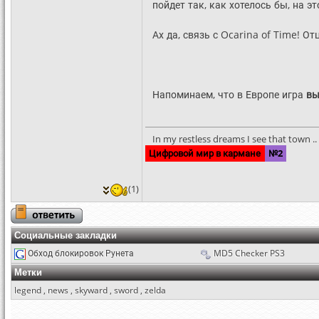
пойдет так, как хотелось бы, на э
Ах да, связь с Ocarina of Time! О
Напоминаем, что в Европе игра
вы
In my restless dreams I see that town .. S
Цифровой мир в кармане
№2
(1)
Социальные закладки
Обход блокировок Рунета
MD5 Checker PS3
Метки
legend
,
news
,
skyward
,
sword
,
zelda