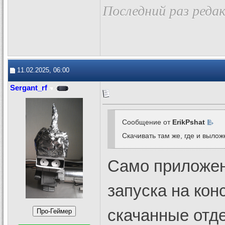
Последний раз редак
11.02.2025, 06:00
Sergant_rf
Сообщение от
ErikPshat
Скачивать там же, где и выло
Само приложени
запуска на кон
скачанные отде