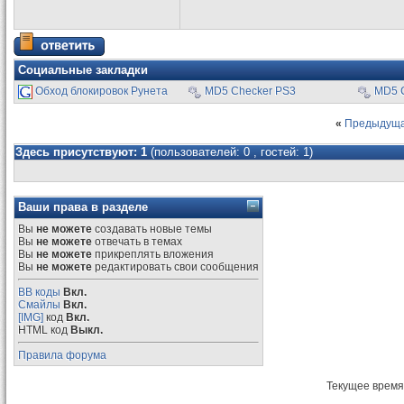
Социальные закладки
Обход блокировок Рунета
MD5 Checker PS3
MD5 
«
Предыдуща
Здесь присутствуют: 1
(пользователей: 0 , гостей: 1)
Ваши права в разделе
Вы
не можете
создавать новые темы
Вы
не можете
отвечать в темах
Вы
не можете
прикреплять вложения
Вы
не можете
редактировать свои сообщения
BB коды
Вкл.
Смайлы
Вкл.
[IMG]
код
Вкл.
HTML код
Выкл.
Правила форума
Текущее время