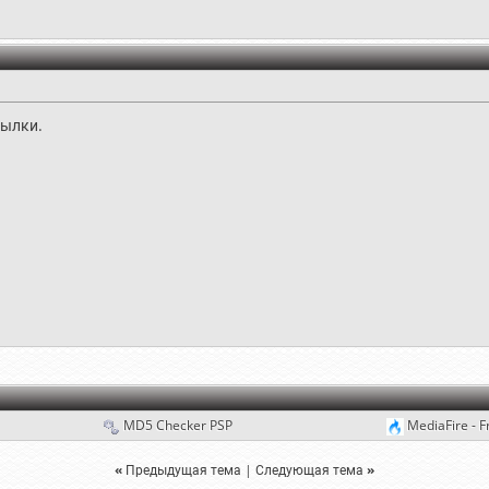
сылки.
MD5 Checker PSP
MediaFire - F
«
Предыдущая тема
|
Следующая тема
»