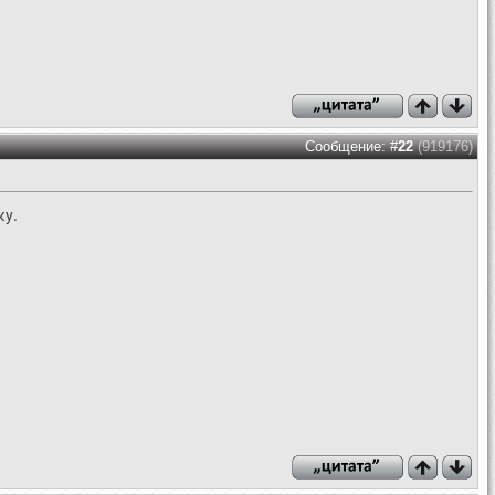
Сообщение: #
22
(919176)
ку.