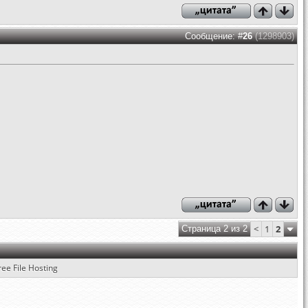
Сообщение: #
26
(1298903)
<
1
2
Страница 2 из 2
ree File Hosting