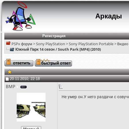
Аркады
Регистрация
PSPx форум
>
Sony PlayStation
>
Sony PlayStation Portable
>
Видео
Южный Парк 14 сезон / South Park [MP4] (2010)
20.11.2010, 22:18
BMP
Не умер он.У него раздачи с озвуч