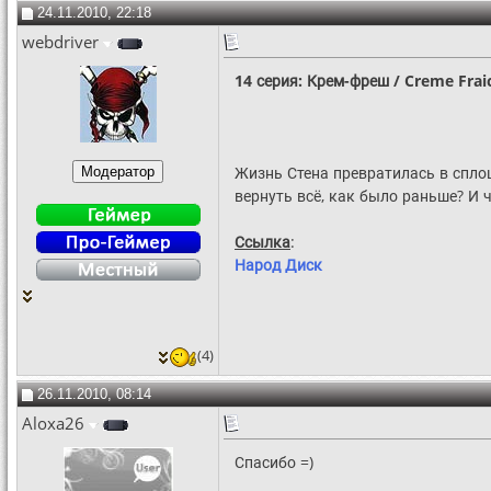
24.11.2010, 22:18
webdriver
14 серия: Крем-фреш / Creme Frai
Жизнь Стена превратилась в спло
вернуть всё, как было раньше? И ч
Ссылка
:
Народ Диск
(4)
26.11.2010, 08:14
Aloxa26
Спасибо =)