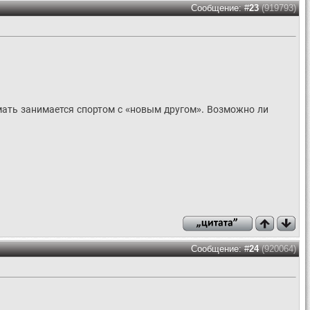
Сообщение: #
23
(919793)
мать занимается спортом с «новым другом». Возможно ли
Сообщение: #
24
(920064)