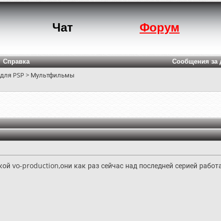
Чат
Форум
Справка
Сообщения за 
 для PSP
>
Мультфильмы
кой vo-production,они как раз сейчас над последней серией работа