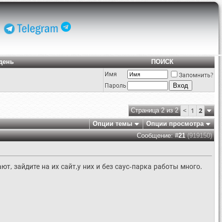
день
ПОИСК
Имя
Запомнить?
Пароль
<
1
2
Страница 2 из 2
Опции темы
Опции просмотра
Сообщение: #
21
(919150)
ют, зайдите на их сайт,у них и без саус-парка работы много.