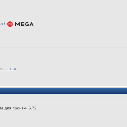
sn
/
2020 в
11:28
.
та для проивки 6.72