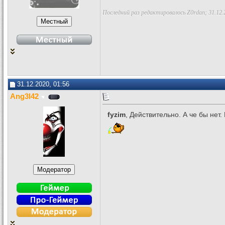
Последний раз редактировалось Z0rdan; 31.12.
31.12.2020, 01:56
Ang3l42
fyzim
, Действительно. А че бы нет