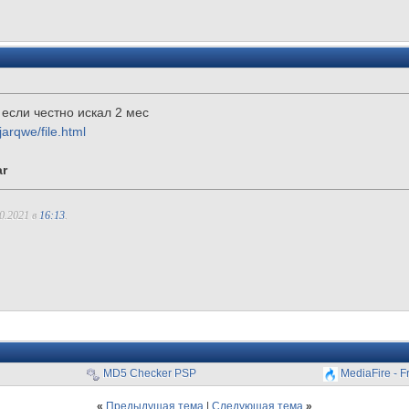
если честно искал 2 мес
arqwe/file.html
r
0.2021 в
16:13
.
MD5 Checker PSP
MediaFire - F
«
Предыдущая тема
|
Следующая тема
»