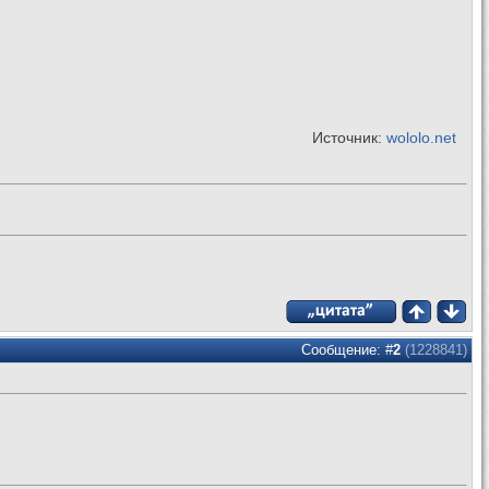
Источник:
wololo.net
Сообщение: #
2
(1228841)