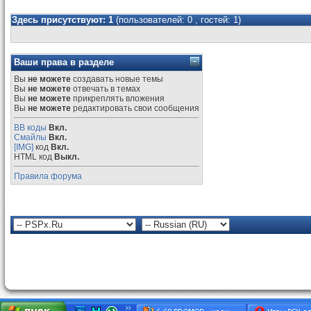
Здесь присутствуют: 1
(пользователей: 0 , гостей: 1)
Ваши права в разделе
Вы
не можете
создавать новые темы
Вы
не можете
отвечать в темах
Вы
не можете
прикреплять вложения
Вы
не можете
редактировать свои сообщения
BB коды
Вкл.
Смайлы
Вкл.
[IMG]
код
Вкл.
HTML код
Выкл.
Правила форума