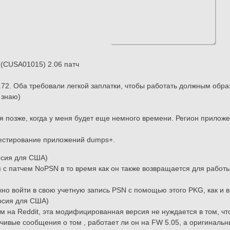
e (CUSA01015) 2.06 патч
 6.72. Оба требовали легкой заплатки, чтобы работать должным обра
 знаю)
 позже, когда у меня будет еще немного времени. Регион прилож
а тестирование приложений dumps+.
рсия для США)
 с патчем NoPSN в то время как он также возвращается для работы
о войти в свою учетную запись PSN с помощью этого PKG, как и 
ерсия для США)
 на Reddit, эта модифицированная версия не нуждается в том, чт
чивые сообщения о том , работает ли он на FW 5.05, а оригиналь