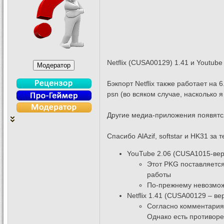
Netflix (CUSA00129) 1.41 и Youtub
Бэкпорт Netflix также работает на
psn (во всяком случае, насколько я
Другие медиа-приложения появятся
Спасибо AlAzif, softstar и HK31 з
YouTube 2.06 (CUSA1015-ве
Этот PKG поставляется
работы
По-прежнему невозможн
Netflix 1.41 (CUSA00129 – в
Согласно комментариям
Однако есть противоре