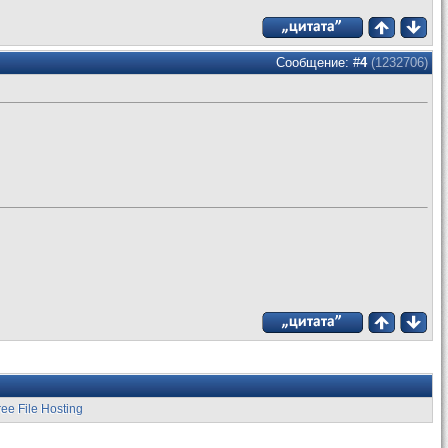
Сообщение: #
4
(1232706)
ree File Hosting