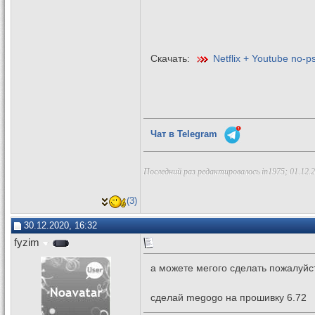
Скачать:
Netflix + Youtube no-p
Чат в Telegram
Последний раз редактировалось in1975; 01.12.
(3)
30.12.2020, 16:32
fyzim
а можете мегого сделать пожалуйс
сделай megogo на прошивку 6.72