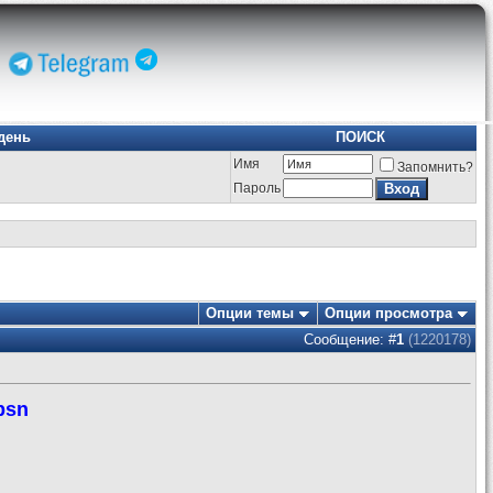
день
ПОИСК
Имя
Запомнить?
Пароль
Опции темы
Опции просмотра
Сообщение: #
1
(1220178)
psn