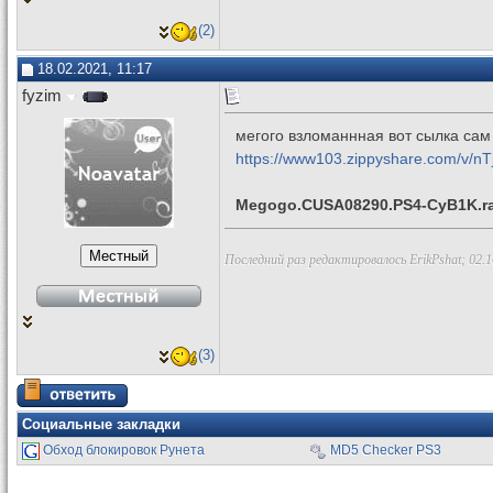
(2)
18.02.2021, 11:17
fyzim
мегого взломаннная вот сылка сам 
https://www103.zippyshare.com/v/nTj
Megogo.CUSA08290.PS4-CyB1K.ra
Последний раз редактировалось ErikPshat; 02.1
(3)
Социальные закладки
Обход блокировок Рунета
MD5 Checker PS3