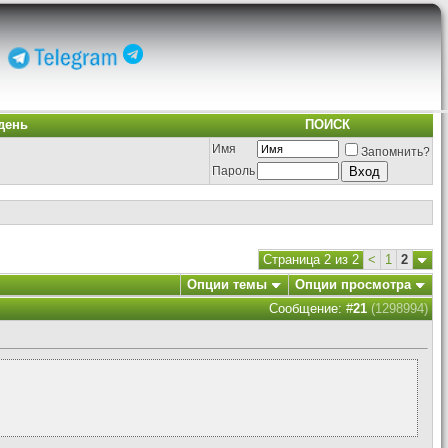
день
ПОИСК
Имя
Запомнить?
Пароль
Страница 2 из 2
<
1
2
Опции темы
Опции просмотра
Сообщение: #
21
(1298994)