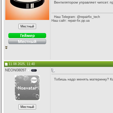
Вентилятором управляет чипсет. п
Наш Telegram: @repairfix_tech
Наш сайт: repair-fix.pp.ua
11.08.2025, 11:40
NEON08097
Тобишь надо менять материнку? Ка