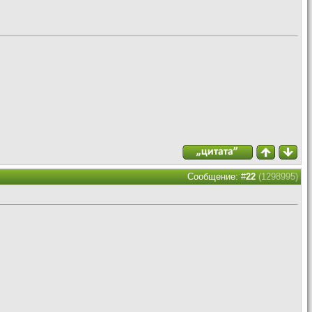
Сообщение: #
22
(1298995)