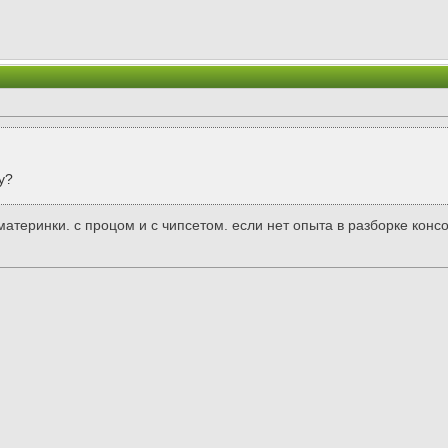
у?
 материнки. с процом и с чипсетом. если нет опыта в разборке конс