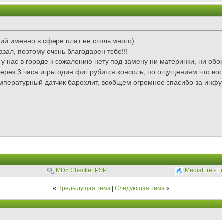
аний именно в сфере плат не столь много)
азал, поэтому очень благодарен тебе!!!
, у нас в городе к сожалению нету под замену ни материнки, ни об
 через 3 часа игры один фиг рубится консоль, по ощущениям что в
мпературный датчик барохлит, вообщем огромное спасибо за инфу!
MD5 Checker PSP
MediaFire - F
«
Предыдущая тема
|
Следующая тема
»