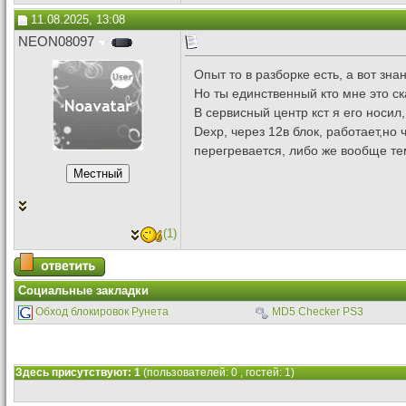
11.08.2025, 13:08
NEON08097
Опыт то в разборке есть, а вот зн
Но ты единственный кто мне это ск
В сервисный центр кст я его носил
Dexp, через 12в блок, работает,но
перегревается, либо же вообще те
(1)
Социальные закладки
Обход блокировок Рунета
MD5 Checker PS3
Здесь присутствуют: 1
(пользователей: 0 , гостей: 1)