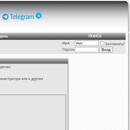
день
ПОИСК
Имя
Запомнить?
Пароль
причин:
инистратора или к другим