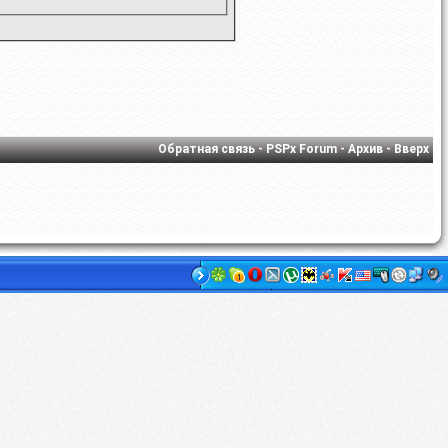
Обратная связь
-
PSPx Forum
-
Архив
-
Вверх