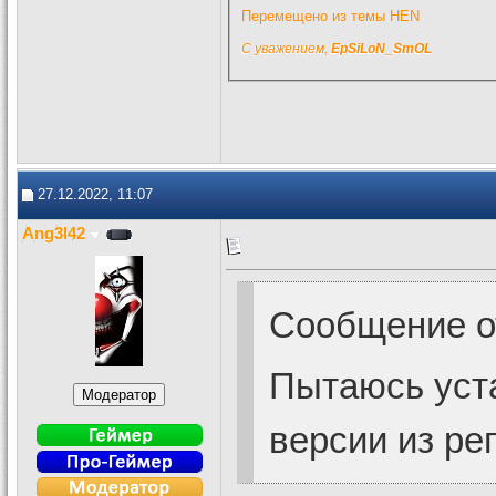
Перемещено из темы HEN
С уважением,
EpSiLoN_SmOL
27.12.2022, 11:07
Ang3l42
Сообщение 
Пытаюсь уста
версии из ре