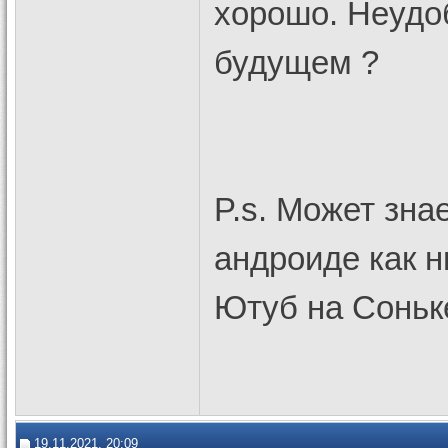
хорошо. Неудоб
будущем ?
P.s. Может зна
андроиде как 
Ютуб на Соньк
19.11.2021, 20:09