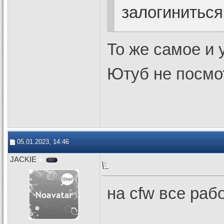
залогиниться
То же самое и 
Ютуб не посм
05.01.2023, 14:46
JACKIE
на cfw все раб