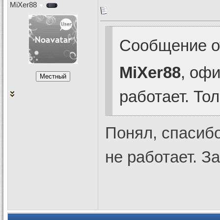
MiXer88
Сообщение 
MiXer88
, оф
работает. То
Понял, спасиб
не работает. З