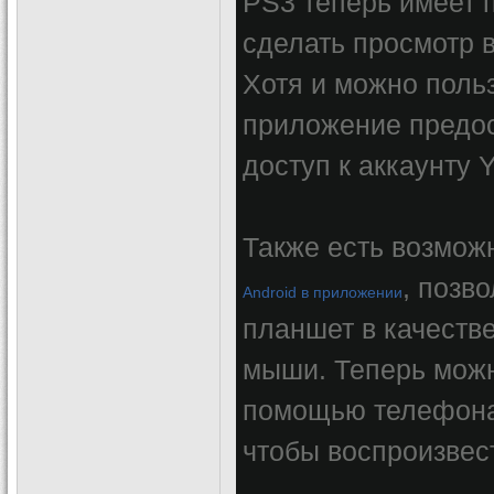
PS3 теперь имеет 
сделать просмотр 
Хотя и можно поль
приложение предос
доступ к аккаунту 
Также есть возмож
, позв
Android в приложении
планшет в качестве
мыши. Теперь можн
помощью телефона, 
чтобы воспроизвест