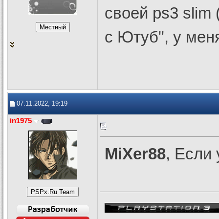
своей ps3 slim 
с Ютуб", у мен
07.11.2022, 19:19
in1975
MiXer88
, Если