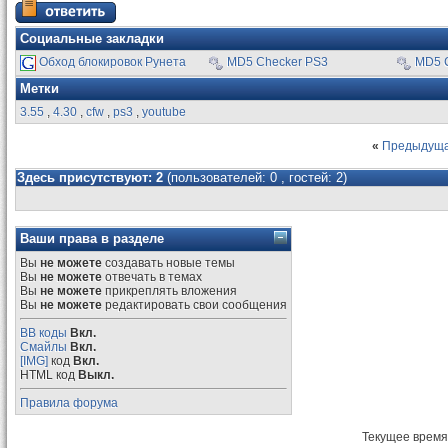
Социальные закладки
Обход блокировок Рунета
MD5 Checker PS3
MD5 
Метки
3.55
,
4.30
,
cfw
,
ps3
,
youtube
«
Предыдуща
Здесь присутствуют: 2
(пользователей: 0 , гостей: 2)
Ваши права в разделе
Вы
не можете
создавать новые темы
Вы
не можете
отвечать в темах
Вы
не можете
прикреплять вложения
Вы
не можете
редактировать свои сообщения
BB коды
Вкл.
Смайлы
Вкл.
[IMG]
код
Вкл.
HTML код
Выкл.
Правила форума
Текущее время