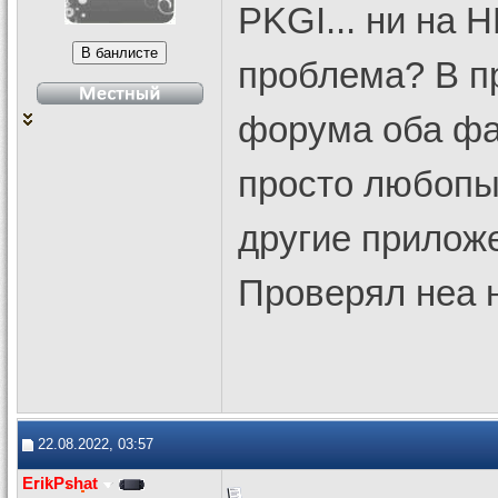
PKGI... ни на 
проблема? В пр
форума оба фай
просто любопы
другие приложе
Проверял неа н
22.08.2022, 03:57
ErikPshat