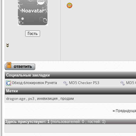
Социальные закладки
Обход блокировок Рунета
MD5 Checker PS3
MD5 
Метки
dragon age
,
ps3
,
инквизиция
,
продам
«
Предыдуща
Здесь присутствуют: 1
(пользователей: 0 , гостей: 1)