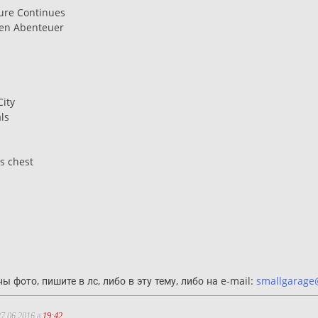
ure Continues
ren Abenteuer
ity
ls
s chest
ы фото, пишите в лс, либо в эту тему, либо на e-mail:
smallgarage
7.06.2016 в
19:42
.