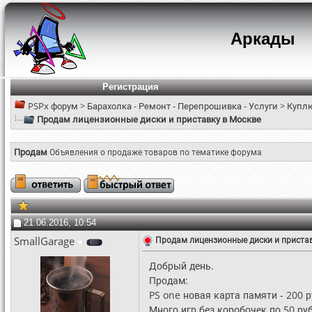
Аркады
Регистрация
PSPx форум
>
Барахолка - Ремонт - Перепрошивка - Услуги
>
Куплю
Продам лицензионные диски и приставку в Москве
Продам
Объявления о продаже товаров по тематике форума
21.06.2016, 10:54
SmallGarage
Продам лицензионные диски и пристав
Добрый день.
Продам:
PS one новая карта памяти - 200 р
Много игр без коробочек по 50 руб