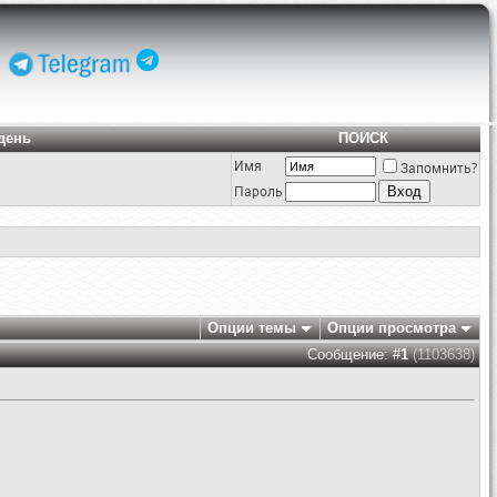
день
ПОИСК
Имя
Запомнить?
Пароль
Опции темы
Опции просмотра
Сообщение: #
1
(1103638)