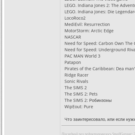
LEGO. Indiana Jones 2: The Advent
LEGO. Indiana Jones: Die Legenda
LocoRoco2
MediEvil: Resurrection
MotorStorm: Arctic Edge
NASCAR
Need for Speed: Carbon Own The C
Need for Speed: Underground Riva
PAC MAN World 3
Patapon
Pirates of the Caribbean: Dea man'
Ridge Racer
Sonic Rivals
The SIMS 2
The SIMS 2: Pets
The SIMS 2: Робинзоны
WipEout: Pure
Что заинтересовало, или если нужн
Последний раз редактировалось SmallGarage; 2