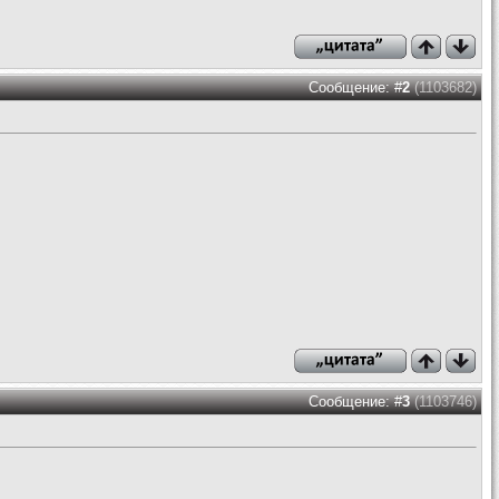
Сообщение: #
2
(1103682)
Сообщение: #
3
(1103746)