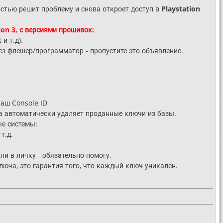
стью решит проблему и снова откроет доступ в
Playstation
n 3, с версиями прошивок:
и т.д).
ез флешер/программатор - пропустите это объявление.
аш Console ID
ма автоматически удаляет проданные ключи из базы.
е системы:
т.д.
и в личку - обязательно помогу.
юча, это гарантия того, что каждый ключ уникален.