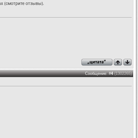
ах (смотрите отзывы).
Сообщение: #
4
(1302265)