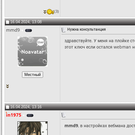
(3)
16.04.2024, 13:08
mmd9
Нужна консультанция
здравствуйте. У меня на плойке с
этот ключ если остался webmаn н
16.04.2024, 13:16
in1975
mmd9
, в настройках вебмана дос