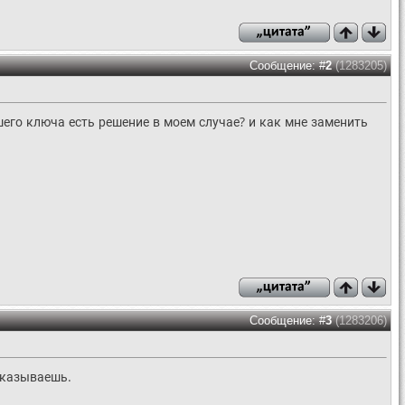
Сообщение: #
2
(1283205)
шего ключа есть решение в моем случае? и как мне заменить
Сообщение: #
3
(1283206)
указываешь.