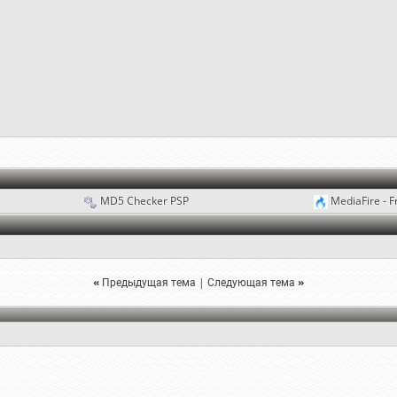
MD5 Checker PSP
MediaFire - F
«
Предыдущая тема
|
Следующая тема
»