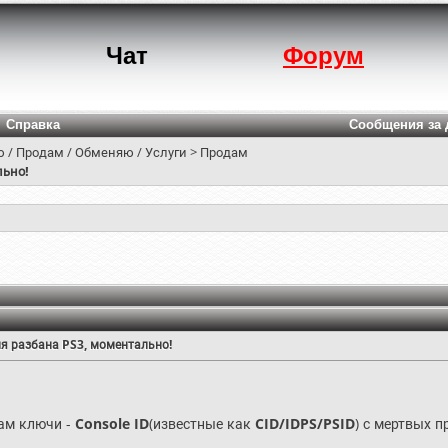
Чат
Форум
Справка
Сообщения за 
 / Продам / Обменяю / Услуги
>
Продам
льно!
ля разбана PS3, моментально!
ам ключи -
Console ID
(известные как
CID/IDPS/PSID
) с мертвых п