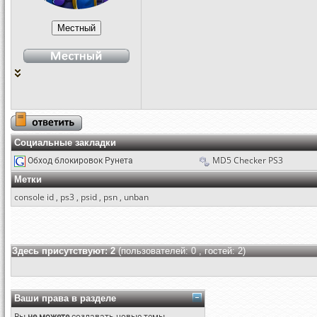
Социальные закладки
Обход блокировок Рунета
MD5 Checker PS3
Метки
console id
,
ps3
,
psid
,
psn
,
unban
Здесь присутствуют: 2
(пользователей: 0 , гостей: 2)
Ваши права в разделе
Вы
не можете
создавать новые темы