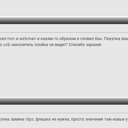
тоял hen и webmаn и каким-то образом я словил бан. Покупка ва
о usb накопитель плойка не видит? Спасибо заранее
тупна замена idps, флешка не нужна, просто значения там новые 