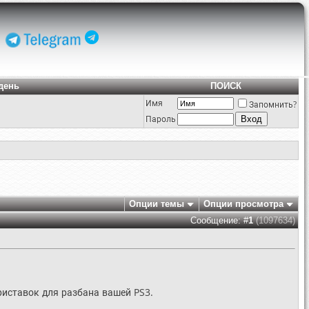
день
ПОИСК
Имя
Запомнить?
Пароль
Опции темы
Опции просмотра
Сообщение: #
1
(1097634)
риставок для разбана вашей PS3.