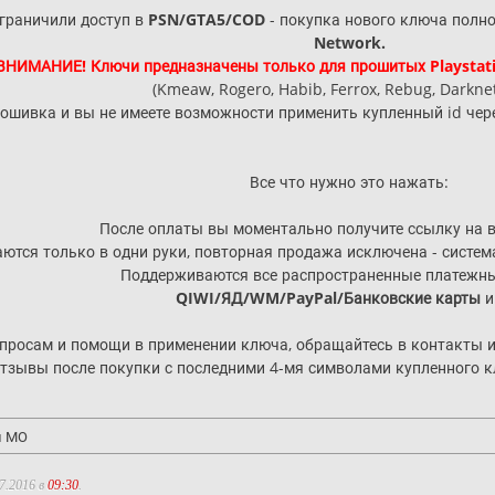
ограничили доступ в
PSN/GTA5/COD
- покупка нового ключа полно
Network.
ВНИМАНИЕ! Ключи предназначены только для прошитых Playstatio
(Kmeaw, Rogero, Habib, Ferrox, Rebug, Darknet 
рошивка и вы не имеете возможности применить купленный id чер
Все что нужно это нажать:
После оплаты вы моментально получите ссылку на в
аются только в одни руки, повторная продажа исключена - систе
Поддерживаются все распространенные платежны
QIWI/ЯД/WM/PayPal/Банковские карты
и 
просам и помощи в применении ключа, обращайтесь в контакты ил
тзывы после покупки с последними 4-мя символами купленного кл
и МО
7.2016 в
09:30
.