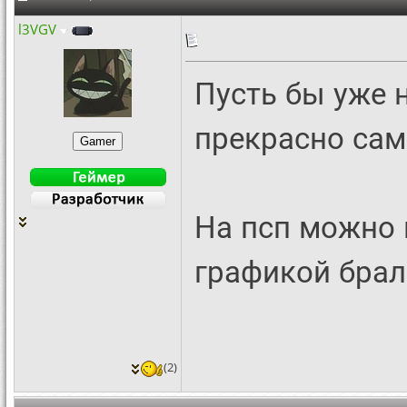
l3VGV
Пусть бы уже н
прекрасно сам
На псп можно 
графикой брал
(2)