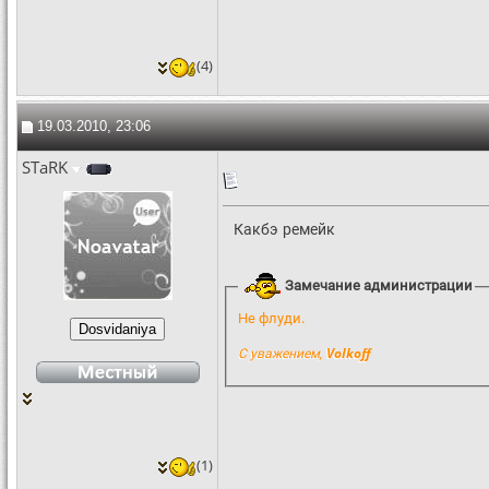
(4)
19.03.2010, 23:06
STaRK
Какбэ ремейк
Замечание администрации
Не флуди.
С уважением,
Volkoff
(1)