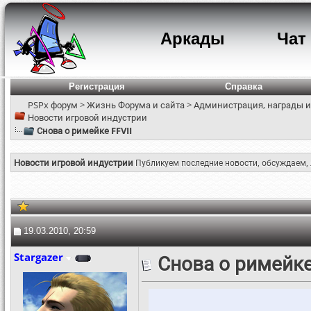
Аркады
Чат
Регистрация
Справка
PSPx форум
>
Жизнь Форума и сайта
>
Администрация, награды и
Новости игровой индустрии
Снова о римейке FFVII
Новости игровой индустрии
Публикуем последние новости, обсуждаем, 
19.03.2010, 20:59
Stargazer
Снова о римейке