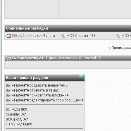
Социальные закладки
Обход блокировок Рунета
MD5 Checker PS3
MD5 
«
Предыдуща
Здесь присутствуют: 1
(пользователей: 0 , гостей: 1)
Ваши права в разделе
Вы
не можете
создавать новые темы
Вы
не можете
отвечать в темах
Вы
не можете
прикреплять вложения
Вы
не можете
редактировать свои сообщения
BB коды
Вкл.
Смайлы
Вкл.
[IMG]
код
Вкл.
HTML код
Выкл.