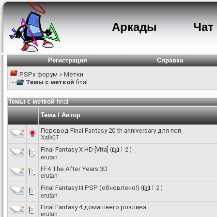
Аркады
Чат
Регистрация
Справка
PSPx форум
>
Метки
Темы с меткой
final
Темы с меткой
final
Тема / Автор
Перевод Final Fantasy 20 th anniversary для псп
Xalk07
Final Fantasy X HD [Vita]
(
1
2
)
erutan
FF4 The After Years 3D
erutan
Final Fantasy III PSP (обновлено!)
(
1
2
)
erutan
Final Fantasy 4 домашнего розлива
erutan