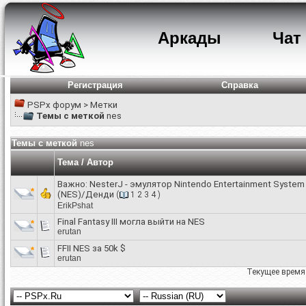
Аркады
Чат
Регистрация
Справка
PSPx форум
>
Метки
Темы с меткой
nes
Темы с меткой
nes
Тема / Автор
Важно:
NesterJ - эмулятор Nintendo Entertainment System
(NES)/Денди
(
1
2
3
4
)
ErikPshat
Final Fantasy III могла выйти на NES
erutan
FFII NES за 50k $
erutan
Текущее время