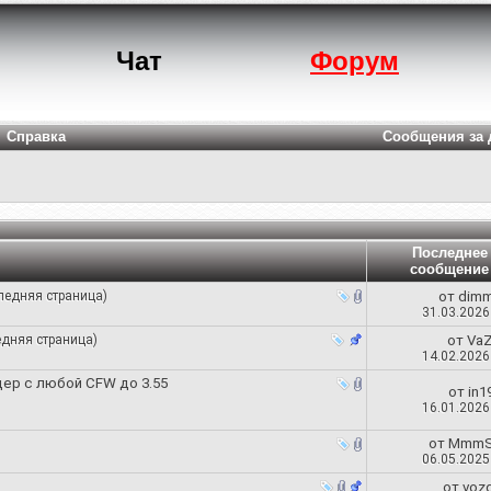
Чат
Форум
Справка
Сообщения за 
Последнее
сообщение
ледняя страница
)
от
dim
31.03.202
дняя страница
)
от
Va
14.02.202
дер с любой CFW до 3.55
от
in1
16.01.202
от
MmmS
06.05.202
от
voz