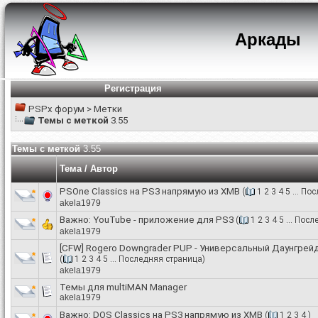
Аркады
Регистрация
PSPx форум
>
Метки
Темы с меткой
3.55
Темы с меткой
3.55
Тема / Автор
PSOne Classics на PS3 напрямую из XMB
(
1
2
3
4
5
...
Пос
akela1979
Важно:
YouTube - приложение для PS3
(
1
2
3
4
5
...
После
akela1979
[CFW] Rogero Downgrader PUP - Универсальный Даунгрей
(
1
2
3
4
5
...
Последняя страница
)
akela1979
Темы для multiMAN Manager
akela1979
Важно:
DOS Classics на PS3 напрямую из XMB
(
1
2
3
4
)