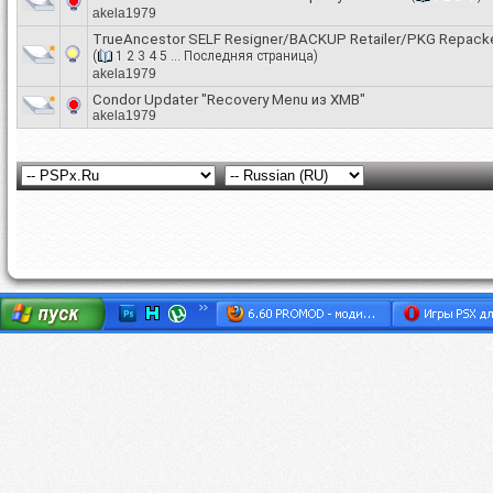
akela1979
TrueAncestor SELF Resigner/BACKUP Retailer/PKG Repack
(
1
2
3
4
5
...
Последняя страница
)
akela1979
Condor Updater "Recovery Menu из XMB"
akela1979