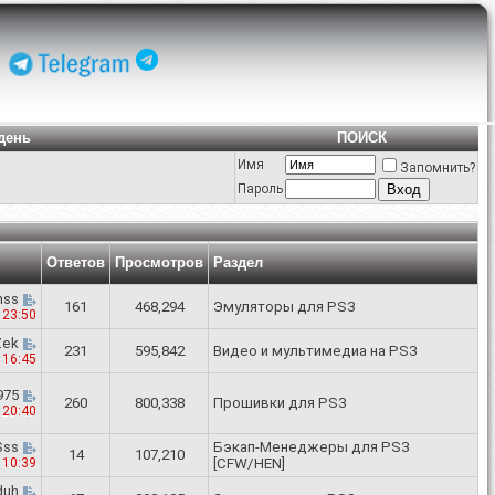
день
ПОИСК
Имя
Запомнить?
Пароль
Ответов
Просмотров
Раздел
mss
161
468,294
Эмуляторы для PS3
6
23:50
Zek
231
595,842
Видео и мультимедиа на PS3
6
16:45
975
260
800,338
Прошивки для PS3
6
20:40
ss
Бэкап-Менеджеры для PS3
14
107,210
5
10:39
[CFW/HEN]
duh