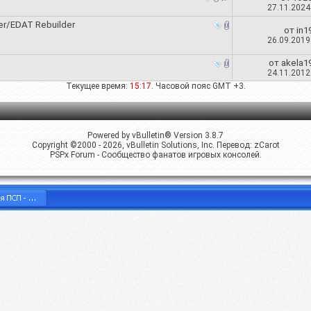
27.11.202
er/EDAT Rebuilder
от
in1
26.09.201
от
akela1
24.11.201
Текущее время:
15:17
. Часовой пояс GMT +3.
Powered by vBulletin® Version 3.8.7
Copyright ©2000 - 2026, vBulletin Solutions, Inc. Перевод:
zCarot
PSPx Forum - Сообщество фанатов игровых консолей.