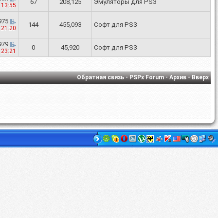
67
208,125
Эмуляторы для PS3
4
13:55
975
144
455,093
Софт для PS3
9
21:20
979
0
45,920
Софт для PS3
2
23:21
Обратная связь
-
PSPx Forum
-
Архив
-
Вверх