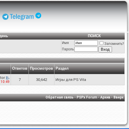
день
ПОИСК
Имя
Запомнить?
Пароль
Ответов
Просмотров
Раздел
tor
7
30,642
Игры для PS Vita
2
10:49
Обратная связь
-
PSPx Forum
-
Архив
-
Вверх