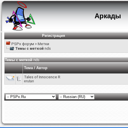
Аркады
Регистрация
PSPx форум
>
Метки
Темы с меткой
nds
Темы с меткой
nds
Тема / Автор
Tales of Innocence R
erutan