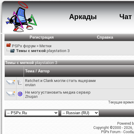
Аркады
Чат
Регистрация
Справка
PSPx форум
>
Метки
Темы с меткой
playstation 3
Темы с меткой
playstation 3
Тема / Автор
Ratchet и Clank могли стать ящерами
erutan
Не могу установить медиа сервер
Zhugan
Текущее время
Powered by
Copyright ©2000 - 2026, 
PSPx Forum - Сооб