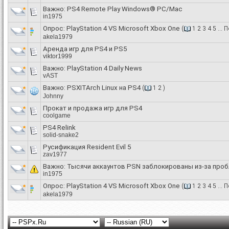
Важно:
PS4 Remote Play Windows® PC/Mac
in1975
Опрос:
PlayStation 4 VS Microsoft Xbox One
(
1
2
3
4
5
...
П
akela1979
Аренда игр для PS4 и PS5
viktor1999
Важно:
PlayStation 4 Daily News
vAST
Важно:
PSXITArch Linux на PS4
(
1
2
)
Johnny
Прокат и продажа игр для PS4
coolgame
PS4 Relink
solid-snake2
Русификация Resident Evil 5
zav1977
Важно:
Тысячи аккаунтов PSN заблокированы из-за проб
in1975
Опрос:
PlayStation 4 VS Microsoft Xbox One
(
1
2
3
4
5
...
П
akela1979