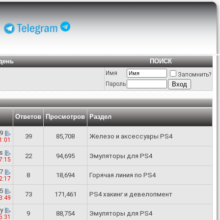
день
ПОИСК
Имя
Запомнить?
Пароль
Ответов
Просмотров
Раздел
9
39
85,708
Железо и аксессуары PS4
1:01
s
22
94,695
Эмуляторы для PS4
7:15
7
8
18,694
Горячая линия по PS4
2:17
5
73
171,461
PS4 хакинг и девелопмент
3:49
y
9
88,754
Эмуляторы для PS4
5:31