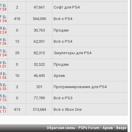
1
2
47,661
Софт для PS4
7:58
F
418
564,090
Всё о PS4
1:34
9
0
30,763
Продам
2:24
n
15
62,051
Всё о PS4
7:36
1
29
82,315
Эмуляторы для PS4
1:34
e
0
32,522
Продам
1:01
d
10
46,445
Архив
1:56
5
2
201
Программирование для PS4
6:35
5
0
77,789
Всё о PS3
7:15
l
413
513,684
Всё о Xbox One
1:11
Обратная связь
-
PSPx Forum
-
Архив
-
Вверх