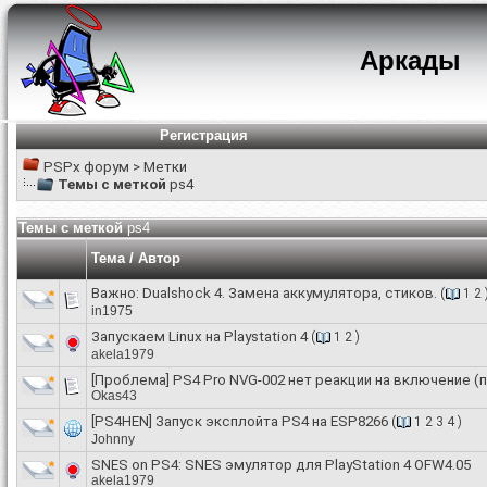
Аркады
Регистрация
PSPx форум
>
Метки
Темы с меткой
ps4
Темы с меткой
ps4
Тема / Автор
Важно:
Dualshock 4. Замена аккумулятора, стиков.
(
1
2
in1975
Запускаем Linux на Playstation 4
(
1
2
)
akela1979
[Проблема]
PS4 Pro NVG-002 нет реакции на включение 
Okas43
[PS4HEN] Запуск эксплойта PS4 на ESP8266
(
1
2
3
4
)
Johnny
SNES on PS4: SNES эмулятор для PlayStation 4 OFW4.05
akela1979