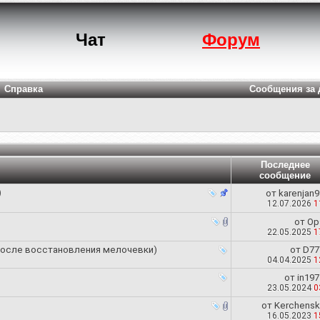
Чат
Форум
Справка
Сообщения за 
Последнее
сообщение
)
от
karenjan9
12.07.2026
1
от
Op
22.05.2025
1
(после восстановления мелочевки)
от
D77
04.04.2025
1
от
in197
23.05.2024
0
от
Kerchensk
16.05.2023
1