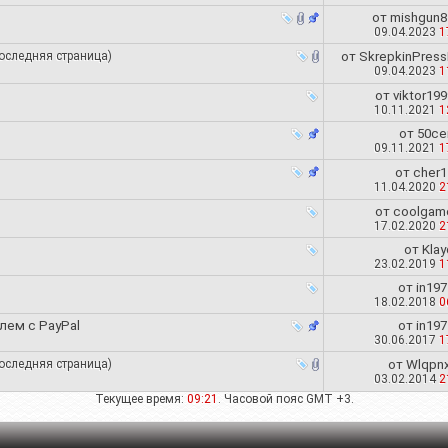
от
mishgun8
09.04.2023
1
оследняя страница
)
от
SkrepkinPress
09.04.2023
1
от
viktor199
10.11.2021
1
от
50ce
09.11.2021
1
от
cher1
11.04.2020
2
от
coolgam
17.02.2020
2
от
Klay
23.02.2019
1
от
in197
18.02.2018
0
лем с PayPal
от
in197
30.06.2017
1
оследняя страница
)
от
Wlqpnx
03.02.2014
2
Текущее время:
09:21
. Часовой пояс GMT +3.