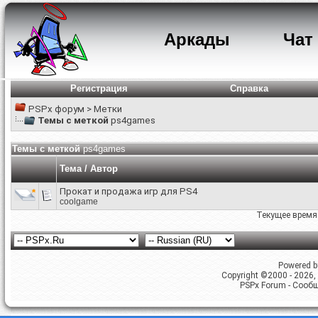
Аркады
Чат
Регистрация
Справка
PSPx форум
>
Метки
Темы с меткой
ps4games
Темы с меткой
ps4games
Тема / Автор
Прокат и продажа игр для PS4
coolgame
Текущее время
Powered by
Copyright ©2000 - 2026, 
PSPx Forum - Сооб