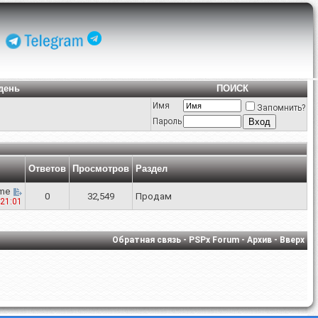
день
ПОИСК
Имя
Запомнить?
Пароль
Ответов
Просмотров
Раздел
me
0
32,549
Продам
21:01
Обратная связь
-
PSPx Forum
-
Архив
-
Вверх