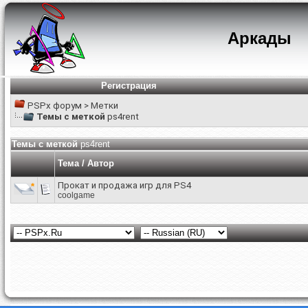
Аркады
Регистрация
PSPx форум
>
Метки
Темы с меткой
ps4rent
Темы с меткой
ps4rent
Тема / Автор
Прокат и продажа игр для PS4
coolgame