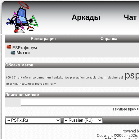
Аркады
Чат
Регистрация
Справка
PSPx форум
Метки
Облако меток
ps
660
661
ark
cfw
enso
game
hen
henkaku
iso
playstation portable
plugin
plugins
ps3
плагины
прошивка
тестер
хенкаку
Поиск по меткам
Текущее время
Powered by
Copyright ©2000 - 2026, 