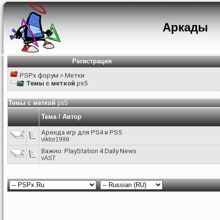
Аркады
Регистрация
PSPx форум
>
Метки
Темы с меткой
ps5
Темы с меткой
ps5
Тема / Автор
Аренда игр для PS4 и PS5
viktor1999
Важно:
PlayStation 4 Daily News
vAST