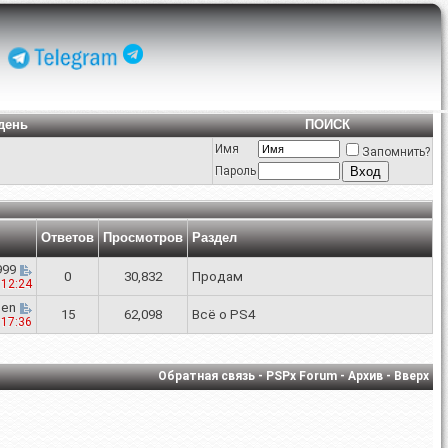
день
ПОИСК
Имя
Запомнить?
Пароль
Ответов
Просмотров
Раздел
999
0
30,832
Продам
1
12:24
cen
15
62,098
Всё о PS4
1
17:36
Обратная связь
-
PSPx Forum
-
Архив
-
Вверх