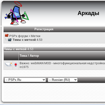
Аркады
Регистрация
PSPx форум
>
Метки
Темы с меткой
4.53
Темы с меткой
4.53
Тема / Автор
Важно:
webMAN MOD - многофункциональная надстройка 
in1975