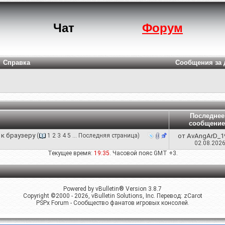
Чат
Форум
Справка
Сообщения за 
Последнее
сообщение
к браузеру
(
1
2
3
4
5
...
Последняя страница
)
от
AvAngArD_1
02.08.202
Текущее время:
19:35
. Часовой пояс GMT +3.
Powered by vBulletin® Version 3.8.7
Copyright ©2000 - 2026, vBulletin Solutions, Inc. Перевод:
zCarot
PSPx Forum - Сообщество фанатов игровых консолей.