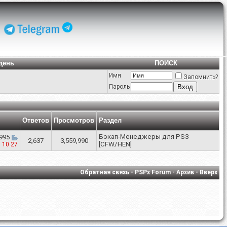
день
ПОИСК
Имя
Запомнить?
Пароль
Ответов
Просмотров
Раздел
Бэкап-Менеджеры для PS3
995
2,637
3,559,990
[CFW/HEN]
6
10:27
Обратная связь
-
PSPx Forum
-
Архив
-
Вверх