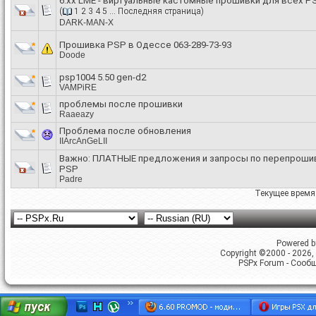
6.xx LME - виртуальные кастомные прошивки для всех P
(
1
2
3
4
5
...
Последняя страница
)
DARK-MAN-X
Прошивка PSP в Одессе 063-289-73-93
Doode
psp1004 5.50 gen-d2
VAMPiRE
проблемы после прошивки
Raaeazy
Проблема после обновления
IIArcAnGeLII
Важно:
ПЛАТНЫЕ предложения и запросы по перепроши
PSP
Padre
Текущее время
Powered by
Copyright ©2000 - 2026, 
PSPx Forum - Сооб