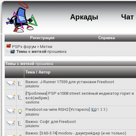
Аркады
Чат
Регистрация
Справка
PSPx форум
>
Метки
Темы с меткой
прошивка
Темы с меткой
прошивка
Тема / Автор
Важно:
J-Runner 17559 для установки Freeboot
jekakmv
[Проблема]
PSP e1008 street зелёный индикатор горит и
всё(анбрик)
vavilone
Freeboot на чипе RGH2 [Устарело]
(
1
2
3
)
jekakmv
Важно:
Софт для Freeboot
jekakmv
Важно:
[3.60-3.74] modoru - даунгрейдер (и не только)