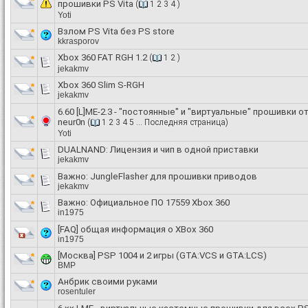
прошивки PS Vita
(
1
2
3
4
)
Yoti
Взлом PS Vita без PS store
kkrasporov
Xbox 360 FAT RGH 1.2
(
1
2
)
jekakmv
Xbox 360 Slim S-RGH
jekakmv
6.60 [L]ME-2.3 - "постоянные" и "виртуальные" прошивки о
neur0n
(
1
2
3
4
5
...
Последняя страница
)
Yoti
DUALNAND: Лицензия и чип в одной приставки
jekakmv
Важно:
JungleFlasher для прошивки приводов
jekakmv
Важно:
Официальное ПО 17559 Xbox 360
in1975
[FAQ] общая информация о XBox 360
in1975
[Москва] PSP 1004 и 2 игры (GTA:VCS и GTA:LCS)
BMP
Анбрик своими руками
rosentuler