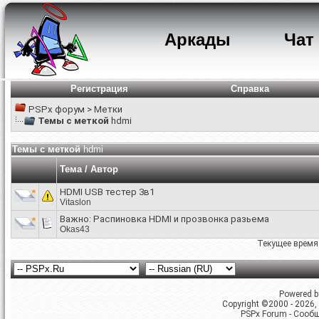
Аркады
Чат
Регистрация
Справка
PSPx форум
>
Метки
Темы с меткой
hdmi
Темы с меткой
hdmi
Тема / Автор
HDMI USB тестер 3в1
Vitaslon
Важно:
Распиновка HDMI и прозвонка разьема
Okas43
Текущее время
Powered by
Copyright ©2000 - 2026, 
PSPx Forum - Сооб